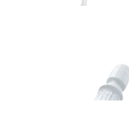
Onkologia od A do Z
Cyto-Set® Mix
Onkologia od A do Z
Cyto-Set® Mix