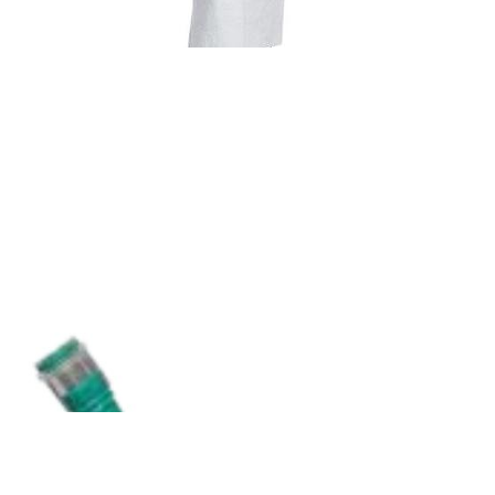
Onkologia od A do Z
Chemo fartuch Tyvek® IsoClean® – model IC 703 S