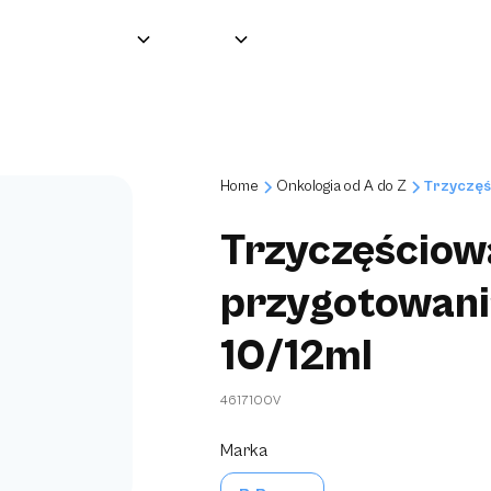
Grupa
O nas
Produkty
Partnerzy
Home
Onkologia od A do Z
Trzyczęś
Trzyczęściow
przygotowani
10/12ml
4617100V
Marka