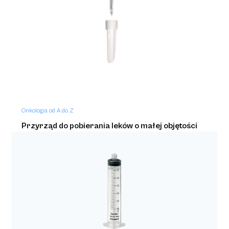
Onkologia od A do Z
Przyrząd do pobierania leków o małej objętości
typu Mikrokolec