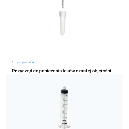
Onkologia od A do Z
Przyrząd do pobierania leków o małej objętości
typu Mikrokolec