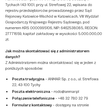
Tychach (43-100), przy ul. Strefowej 22, wpisana do
rejestru przedsiębiorców prowadzonego przez Sąd
Rejonowy Katowice-Wschód w Katowicach, VIII Wydział
Gospodarczy Krajowego Rejestru Sądowego, pod
numerem KRS 0000995106, NIP: 6462538085, REGON:
27771659, kapitał zakładowy w wysokości 5.000.000,00
zł.
Jak można skontaktować się z administratorem
danych?
Z Administratorem można skontaktować się w jeden z
poniższych sposobów:
Poczta tradycyjna
– ANMAR Sp. z o.o., ul. Strefowa
22, 43-100 Tychy
Poczta elektroniczna
–
rodo@anmar.pl
Połączenie telefoniczne
– +48 32 780 32 79
Formularz kontaktowy
– dostępny na stronie