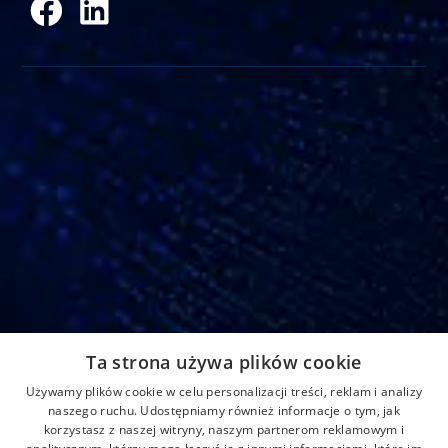
Adres
Ta strona używa plików cookie
Strefowa 22, 43-109 Tychy, Polska
Używamy plików cookie w celu personalizacji treści, reklam i analizy
Home
Aktualności
Kontakt
naszego ruchu. Udostępniamy również informacje o tym, jak
korzystasz z naszej witryny, naszym partnerom reklamowym i
O nas
Produkty
Formularz reklamacji