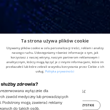
Adres
Ta strona używa plików cookie
Strefowa 22, 43-109 Tychy, Polska
Używamy plików cookie w celu personalizacji treści, reklam i analizy
Home
Aktualności
Kontakt
naszego ruchu. Udostępniamy również informacje o tym, jak
korzystasz z naszej witryny, naszym partnerom reklamowym i
O nas
Produkty
Formularz reklamacji
analitycznym, którzy mogą łączyć je z innymi informacjami, które im
Partnerzy
przekazałeś lub które zebrali w wyniku korzystania przez Ciebie z ich
usług.
Polityka prywatności
NIEZBĘDNE
WYDAJNOŚĆ
 służby zdrowia?
© 2025 Grupa Anmar. All rights reserved.
Polityka Prywatności
Obowiązek Informacyjny
zarezerwowana wyłącznie dla
TARGETOWANIE
FUNKCJONALNOŚĆ
cych zawód medyczny lub prowadzących
. Podstrony mogą zawierać reklamy
AKCEPTUJ WSZYSTKIE
ODRZUĆ WSZYSTKIE
anych do takich osób.