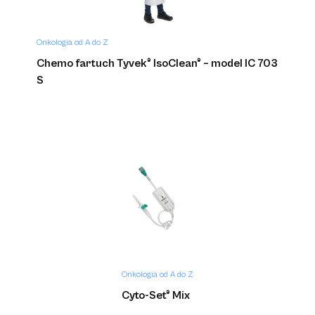
Onkologia od A do Z
Chemo fartuch Tyvek® IsoClean® – model IC 703
S
Onkologia od A do Z
Cyto-Set® Mix