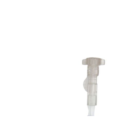
Onkologia od A do Z
Cyto-Set® Mix