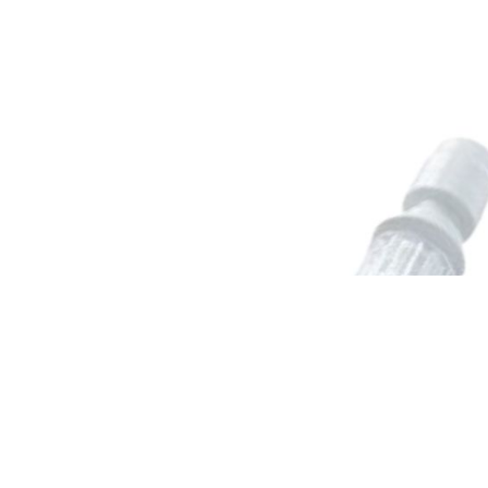
Onkologia od A do Z
Cyto-Set® Mix