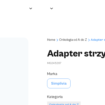
Grupa
O nas
Produkty
Partnerzy
Home
Onkologia od A do Z
Adapter 
Adapter str
MG245267
Marka
Simplivia
Kategoria
Onkologia od A do Z