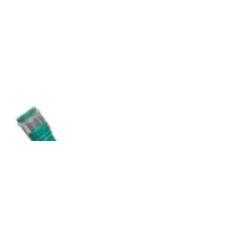
Onkologia od A do Z
Chemo fartuch Tyvek® IsoClean® – model IC 703 S