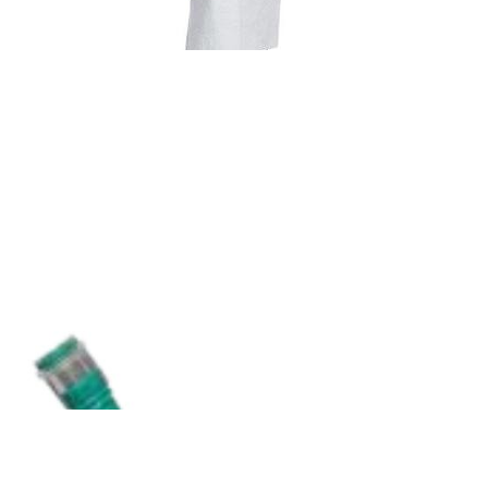
Onkologia od A do Z
Chemo fartuch Tyvek® IsoClean® – model IC 703 S