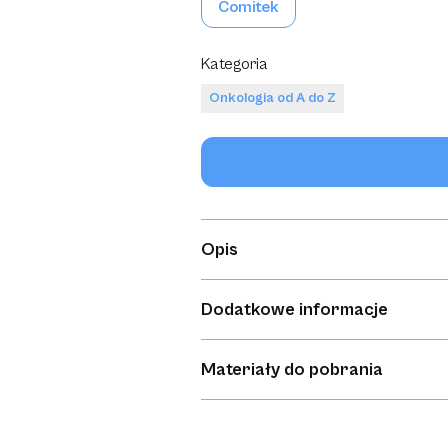
Comitek
Kategoria
Onkologia od A do Z
Opis
Przyrząd do długotrwałego aspiro
Dodatkowe informacje
Brak informacji dodatkowych.
Materiały do pobrania
Brak materiałów do pobrania.