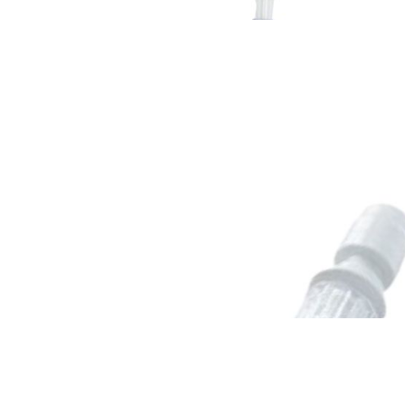
Onkologia od A do Z
Cyto-Set® Mix
Onkologia od A do Z
Cyto-Set® Mix