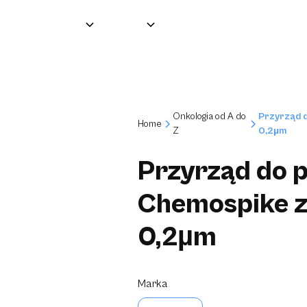
Grupa
O nas
Produkty
Partnerzy
Onkologia od A do
Przyrząd d
Home
Z
0,2µm
Przyrząd do p
Chemospike z
0,2µm
Marka