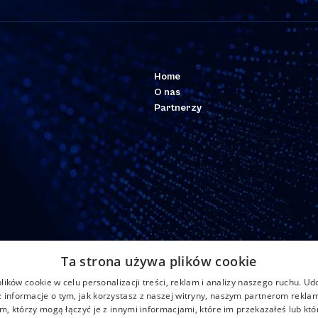
Home
O nas
Partnerzy
Ta strona używa plików cookie
ików cookie w celu personalizacji treści, reklam i analizy naszego ruchu. U
 informacje o tym, jak korzystasz z naszej witryny, naszym partnerom rekl
m, którzy mogą łączyć je z innymi informacjami, które im przekazałeś lub któ