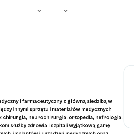
Grupa
O nas
Produkty
Partnerzy
edyczny i farmaceutyczny z główną siedzibą w
iędzy innymi sprzętu i materiałów medycznych
chirurgia, neurochirurgia, ortopedia, nefrologia,
kom służby zdrowia i szpitali wyjątkową gamę
nych, implantów i urządzeń medycznych oraz