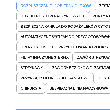
ROZPUSZCZANIE I POBIERANIE LEKÓW
ZEST
IGŁY DO PORTÓW NACZYNIOWYCH
PORTY N
BEZPIECZNA KANIULA DO PODAŻY LEKÓW CYTOST
AUTOMATYCZNE SYSTEMY DO PRZYGOTOWYWANI
DRENY CYTOSET DO PRZYGOTOWANIA I PODAŻY
FILTRY INFUZYJNE STERFIX
ZAWÓR STRZYKA
STRZYKAWKI
ZAWORY BEZIGŁOWE I ZASTAW
PRZYRZĄDY DO INFUZJI I TRANSFUZJI
DOST
CHIRURGIA
BEZPIECZNA LINIA NACZYNIOWA