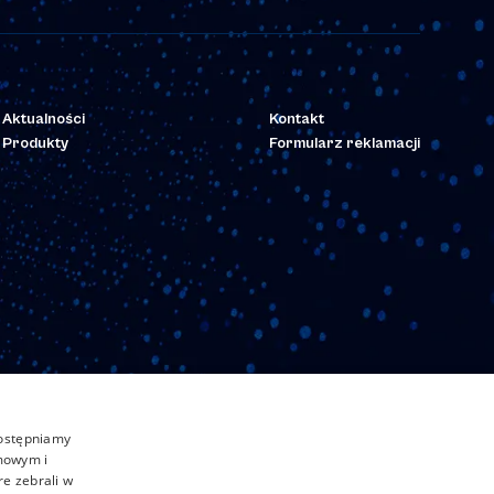
Aktualności
Kontakt
Produkty
Formularz reklamacji
dostępniamy
amowym i
re zebrali w