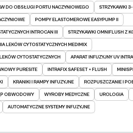
AW DO OBSŁUGI PORTU NACZYNIOWEGO
STRZYKAWKI 3
ACZYNIOWE
POMPY ELASTOMEROWE EASYPUMP II
ATYCZNYCH INTROCAN III
STRZYKAWKI OMNIFLUSH Z K
A LEKÓW CYTOSTATYCZNYCH MEDIMIX
 LEKÓW CYTOSTATYCZNYCH
APARAT INFUZYJNY UV INTRA
WKOWY PURESITE
INTRAFIX SAFESET + FLUSH
MINISP
KI
KRANIKI I RAMPY INFUZYJNE
ROZPUSZCZANIE I PO
ĘP OBWODOWY
WYROBY MEDYCZNE
UROLOGIA
AUTOMATYCZNE SYSTEMY INFUZYJNE