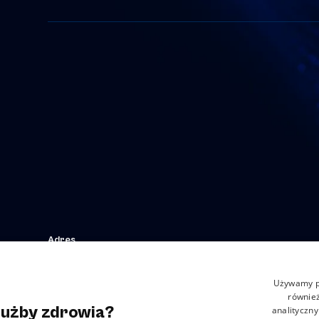
Adres
Strefowa 22, 43-109 Tychy, Polska
Używamy pl
również
łużby zdrowia?
analityczny