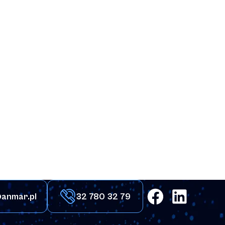
anmar.pl
32 780 32 79