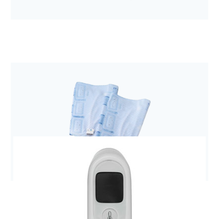
Anestezjologia i aparatura medyczna
Pompa Kangaroo Joey