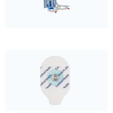
Elektroda EKG Kendall H34SG
Anestezjologia i aparatura medyczna
Zestaw do drenażu opłucnej Aqua-Seal 2300ml