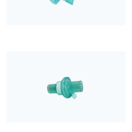
rozciągliwy z workiem 2L
Anestezjologia i aparatura medyczna
Filtr mechaniczny z wymiennikiem ciepła i wilgoci
Hygroster