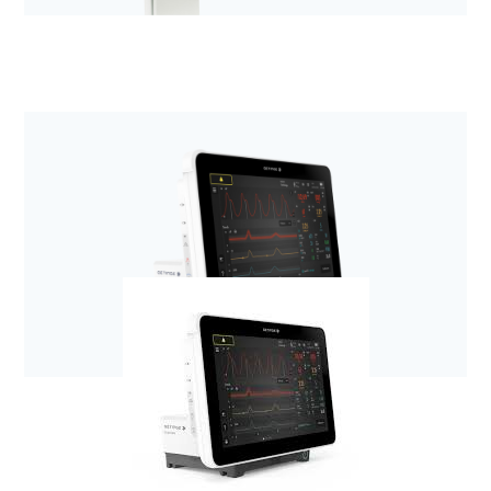
Anestezjologia i aparatura medyczna
Respiratory z rodziny SERVO