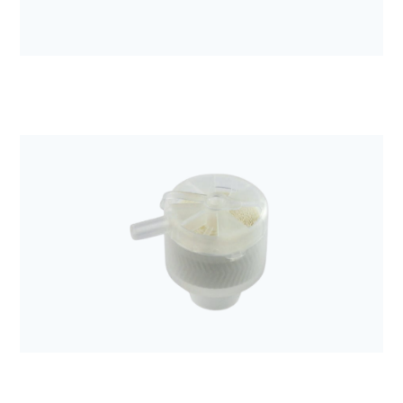
Anestezjologia i aparatura medyczna
Filtr mechaniczny Sterivent mini