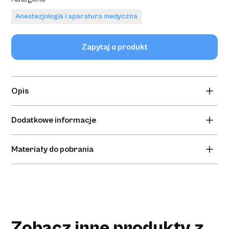
Anestezjologia i aparatura medyczna
Zapytaj o produkt
Opis
Wygodny i łatwy w użyciu termometr, który zapewnia
Dodatkowe informacje
dokładne i szybkie wyniki bez konieczności kontaktu ze
skórą pacjenta.
Brak informacji dodatkowych.
Materiały do pobrania
Brak materiałów do pobrania.
Zobacz inne produkty z