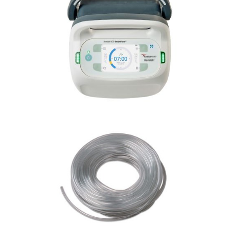
Anestezjologia i aparatura medyczna
Kendall SCD SmartFlow™