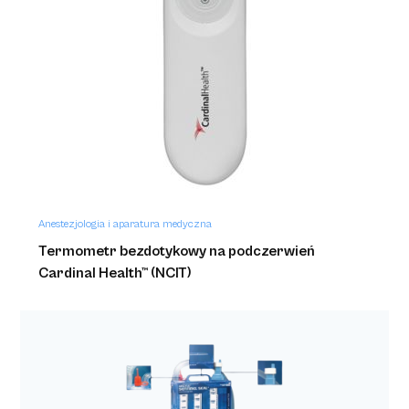
Anestezjologia i aparatura medyczna
Mankiet do ucisku sekwencyjnego udowy SCD
Anestezjologia i aparatura medyczna
Termometr bezdotykowy na podczerwień
Cardinal Health™ (NCIT)