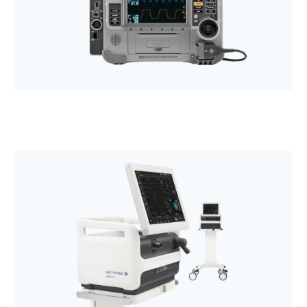
Anestezjologia i aparatura medyczna
Wózki transportowe
Anestezjologia i aparatura medyczna
Defibrylatory LIFEPAK