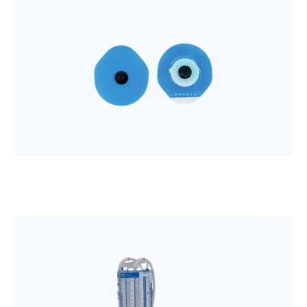
Anestezjologia i aparatura medyczna
Elektroda do defibrylacji Quik-Combo a'2
Anestezjologia i aparatura medyczna