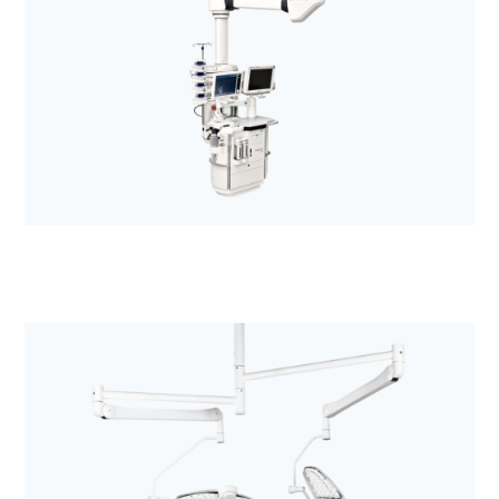
Anestezjologia i aparatura medyczna
Kolumny chirurgiczne i anestezjologiczne z