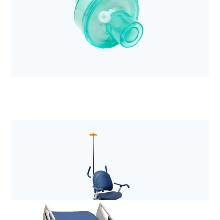
Anestezjologia i aparatura medyczna
System kompresji klatki piersiowej LUCAS 3, v3.1
Anestezjologia i aparatura medyczna
Filtr elektrostatyczny z wymiennikiem ciepła i
wilgoci Hygrobac S