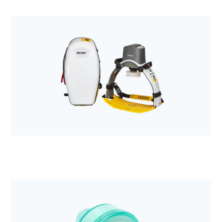
Anestezjologia i aparatura medyczna
Wymiennik ciepła i wilgoci Tracheolife