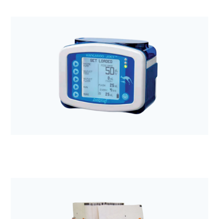
Anestezjologia i aparatura medyczna
Pompa perystaltyczna COMPAT ELLA