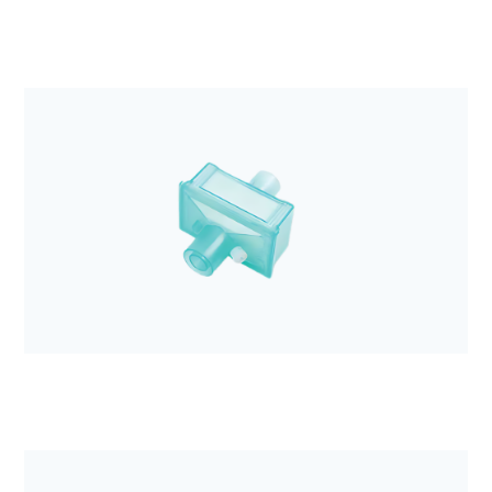
Anestezjologia i aparatura medyczna
Elektroda EKG Kendall H92SG