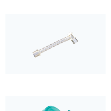
Anestezjologia i aparatura medyczna
Filtr elektrostatyczny z wymiennikiem ciepła i
wilgoci Hygroboy