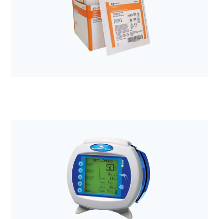
Anestezjologia i aparatura medyczna
Pompa Kangaroo ePump
Anestezjologia i aparatura medyczna
Opatrunek Excilon AMD 10,2x10,2cm + gazik
chłony a'50