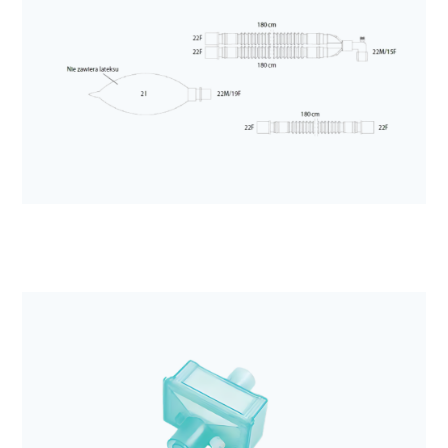
Anestezjologia i aparatura medyczna
Filtr mechaniczny Sterivent
Anestezjologia i aparatura medyczna
Obwód oddechowy DAR dla dorosłych, 60/180cm