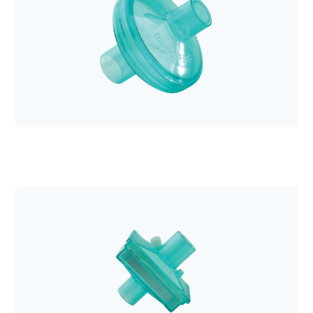
Anestezjologia i aparatura medyczna
Łącznik karbowany DAR z kominkiem 10cm 15M
22M-15F
Anestezjologia i aparatura medyczna
Filtr elektrostatyczny Barrierbac S