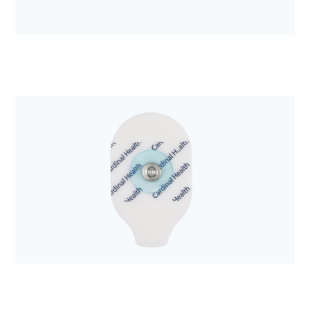
Anestezjologia i aparatura medyczna
Zestaw do drenażu opłucnej Aqua-Seal 2300ml