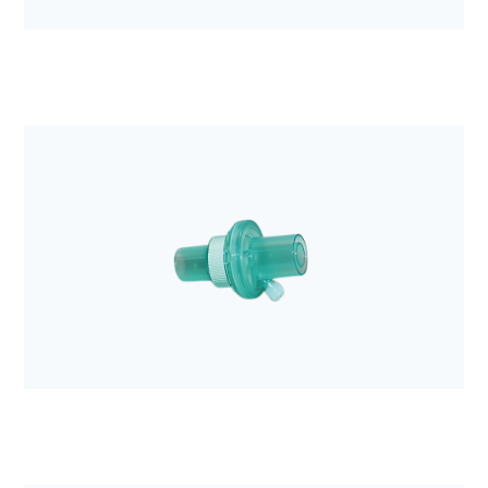
Anestezjologia i aparatura medyczna
Filtr mechaniczny z wymiennikiem ciepła i wilgoci
Hygroster