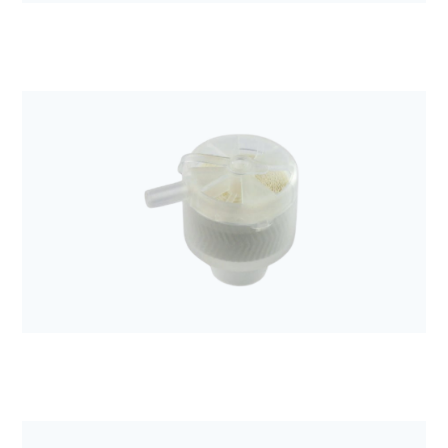
Anestezjologia i aparatura medyczna
Filtr mechaniczny Sterivent mini