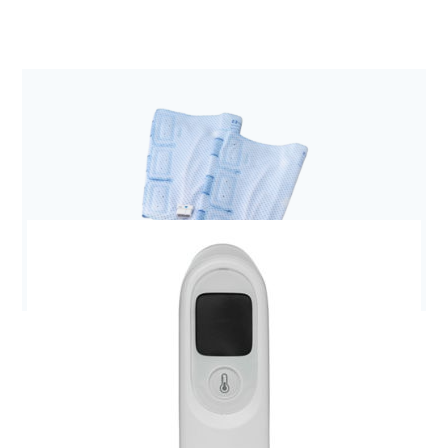
Anestezjologia i aparatura medyczna
Pompa Kangaroo Joey