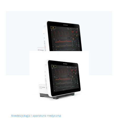
Anestezjologia i aparatura medyczna
Respiratory z rodziny SERVO
Anestezjologia i aparatura medyczna