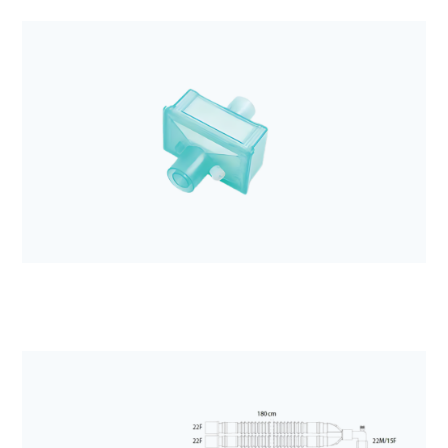
Anestezjologia i aparatura medyczna
Elektroda EKG Kendall H92SG