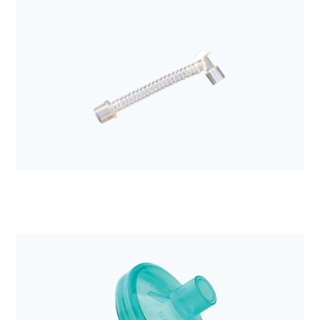
Anestezjologia i aparatura medyczna
Filtr elektrostatyczny z wymiennikiem ciepła i
wilgoci Hygroboy
Anestezjologia i aparatura medyczna