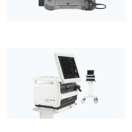
Anestezjologia i aparatura medyczna
Defibrylatory LIFEPAK