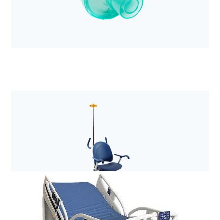
Anestezjologia i aparatura medyczna
Filtr elektrostatyczny z wymiennikiem ciepła i
wilgoci Hygrobac S