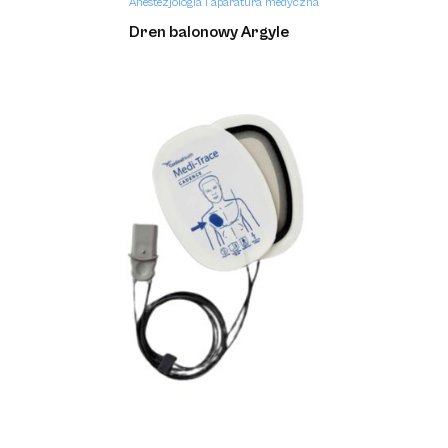
Anestezjologia i aparatura medyczna
Dren balonowy Argyle