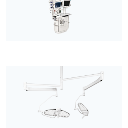
Anestezjologia i aparatura medyczna
Kolumny chirurgiczne i anestezjologiczne z
rodziny MODUEVO