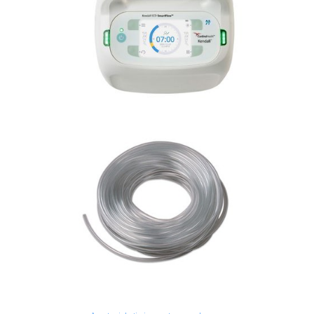
Anestezjologia i aparatura medyczna
Kendall SCD SmartFlow™