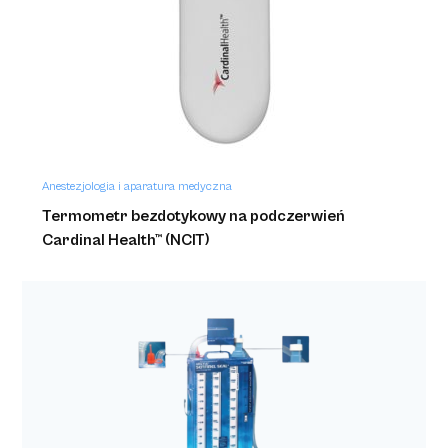
Anestezjologia i aparatura medyczna
Mankiet do ucisku sekwencyjnego udowy SCD
Anestezjologia i aparatura medyczna
Termometr bezdotykowy na podczerwień
Cardinal Health™ (NCIT)