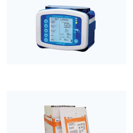
Anestezjologia i aparatura medyczna
Pompa perystaltyczna COMPAT ELLA
Anestezjologia i aparatura medyczna
Pompa Kangaroo ePump