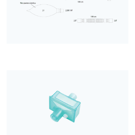
Anestezjologia i aparatura medyczna
Filtr mechaniczny Sterivent
Anestezjologia i aparatura medyczna
Obwód oddechowy DAR dla dorosłych, 60/180cm
rozciągliwy z workiem 2L