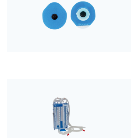
Anestezjologia i aparatura medyczna
Elektroda do defibrylacji Quik-Combo a'2
Anestezjologia i aparatura medyczna
Elektroda EKG Kendall H34SG