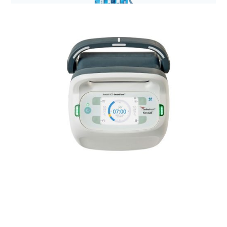
Anestezjologia i aparatura medyczna
Zestaw do drenażu opłucnej Sentinel Seal
2500ml