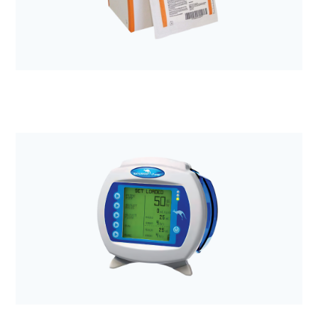
Anestezjologia i aparatura medyczna
Opatrunek Excilon AMD 10,2x10,2cm + gazik
chłony a'50