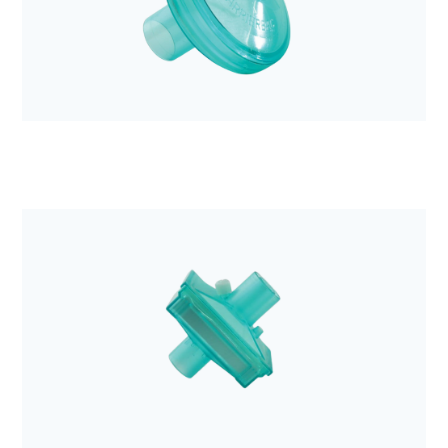
Łącznik karbowany DAR z kominkiem 10cm 15M
22M-15F
Anestezjologia i aparatura medyczna
Filtr elektrostatyczny Barrierbac S