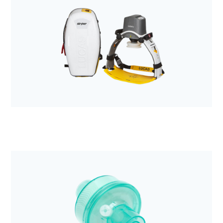
Anestezjologia i aparatura medyczna
Wymiennik ciepła i wilgoci Tracheolife
Anestezjologia i aparatura medyczna
System kompresji klatki piersiowej LUCAS 3, v3.1