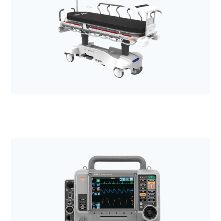
Anestezjologia i aparatura medyczna
Wózki transportowe