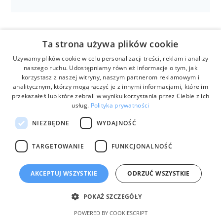
Ta strona używa plików cookie
Używamy plików cookie w celu personalizacji treści, reklam i analizy
naszego ruchu. Udostępniamy również informacje o tym, jak
korzystasz z naszej witryny, naszym partnerom reklamowym i
analitycznym, którzy mogą łączyć je z innymi informacjami, które im
przekazałeś lub które zebrali w wyniku korzystania przez Ciebie z ich
usług.
Polityka prywatności
Anestezjologia i aparatura medyczna
NIEZBĘDNE
WYDAJNOŚĆ
Lampy zabiegowe LUCEA
TARGETOWANIE
FUNKCJONALNOŚĆ
AKCEPTUJ WSZYSTKIE
ODRZUĆ WSZYSTKIE
POKAŻ SZCZEGÓŁY
POWERED BY COOKIESCRIPT