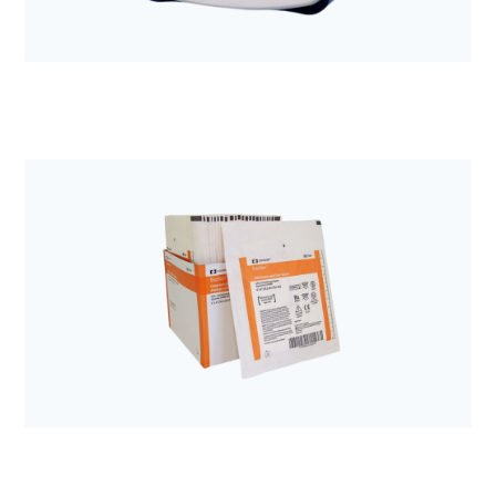
Anestezjologia i aparatura medyczna
Pompa Kangaroo ePump