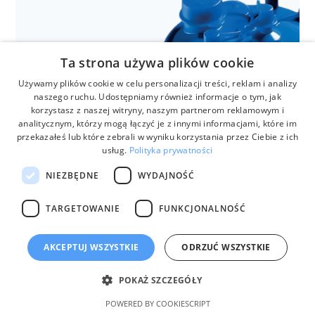
Anestezjologia i aparatura medyczna
Ta strona używa plików cookie
Lampy zabiegowe LUCEA
Używamy plików cookie w celu personalizacji treści, reklam i analizy
naszego ruchu. Udostępniamy również informacje o tym, jak
korzystasz z naszej witryny, naszym partnerom reklamowym i
analitycznym, którzy mogą łączyć je z innymi informacjami, które im
przekazałeś lub które zebrali w wyniku korzystania przez Ciebie z ich
usług.
Polityka prywatności
NIEZBĘDNE
WYDAJNOŚĆ
TARGETOWANIE
FUNKCJONALNOŚĆ
AKCEPTUJ WSZYSTKIE
ODRZUĆ WSZYSTKIE
biuro@anmar.pl
Anestezjologia i aparatura medyczna
POKAŻ SZCZEGÓŁY
Medi-Vac
POWERED BY COOKIESCRIPT
32 780 32 79