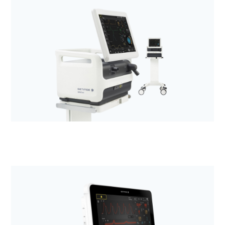
Anestezjologia i aparatura medyczna
Defibrylatory LIFEPAK
Anestezjologia i aparatura medyczna