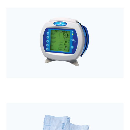
Anestezjologia i aparatura medyczna
Opatrunek Excilon AMD 10,2x10,2cm + gazik
chłony a'50