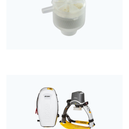
Anestezjologia i aparatura medyczna
Filtr mechaniczny Sterivent mini
Anestezjologia i aparatura medyczna
Wymiennik ciepła i wilgoci Tracheolife