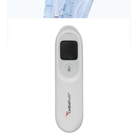
Anestezjologia i aparatura medyczna
Pompa Kangaroo Joey
Anestezjologia i aparatura medyczna
Mankiet do ucisku sekwencyjnego udowy SCD