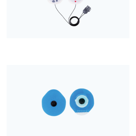
Anestezjologia i aparatura medyczna
Elektroda do defibrylacji Quik-Combo a'2