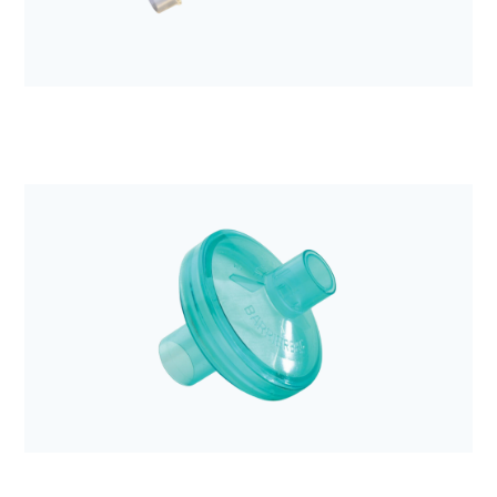
wilgoci Hygroboy
Anestezjologia i aparatura medyczna
Łącznik karbowany DAR z kominkiem 10cm 15M
22M-15F