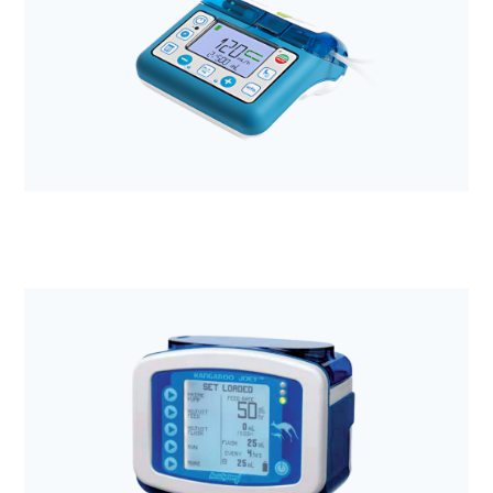
Anestezjologia i aparatura medyczna
Pompa perystaltyczna COMPAT ELLA