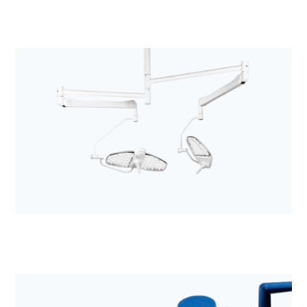
Anestezjologia i aparatura medyczna
Kolumny chirurgiczne i anestezjologiczne z
rodziny MODUEVO