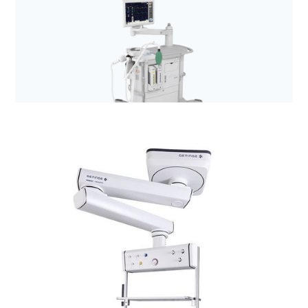
Anestezjologia i aparatura medyczna
Aparaty do znieczuleń z rodziny Flow (Flow-C,