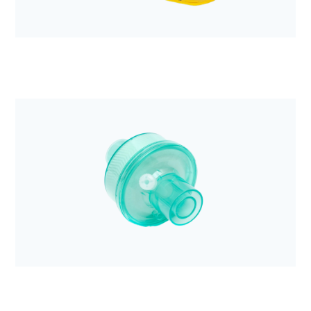
Anestezjologia i aparatura medyczna
System kompresji klatki piersiowej LUCAS 3, v3.1