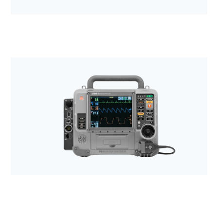
Anestezjologia i aparatura medyczna
Wózki transportowe