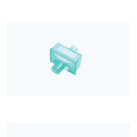
Anestezjologia i aparatura medyczna
Obwód oddechowy DAR dla dorosłych, 60/180cm
rozciągliwy z workiem 2L