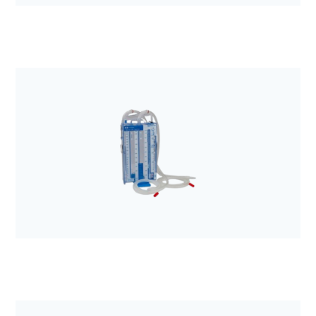
Anestezjologia i aparatura medyczna
Elektroda EKG Kendall H34SG