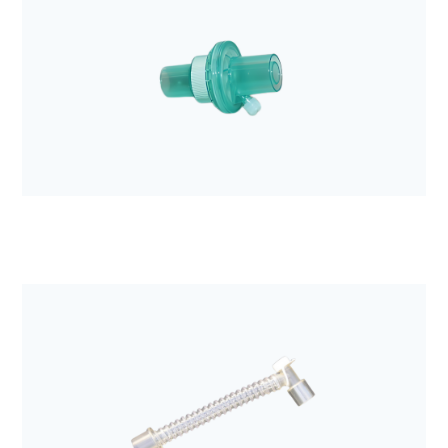
Anestezjologia i aparatura medyczna
Filtr mechaniczny z wymiennikiem ciepła i wilgoci
Hygroster
Anestezjologia i aparatura medyczna
Filtr elektrostatyczny z wymiennikiem ciepła i