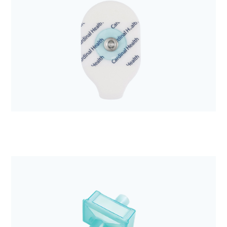
Anestezjologia i aparatura medyczna
Zestaw do drenażu opłucnej Aqua-Seal 2300ml
Anestezjologia i aparatura medyczna