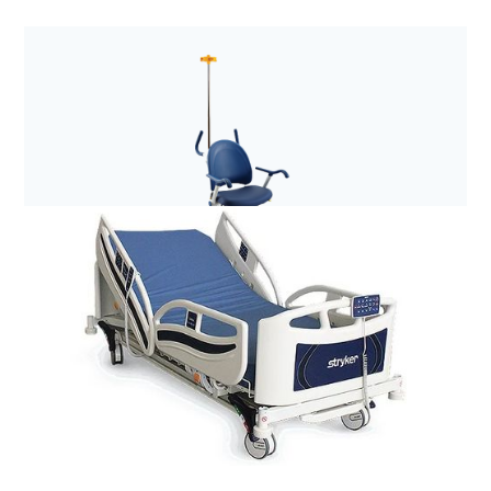
Anestezjologia i aparatura medyczna
Filtr elektrostatyczny z wymiennikiem ciepła i
wilgoci Hygrobac S