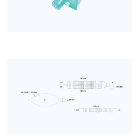
Elektroda EKG Kendall H92SG
Anestezjologia i aparatura medyczna
Filtr mechaniczny Sterivent