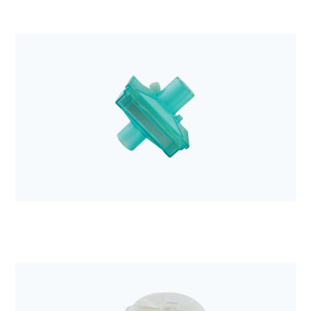
Anestezjologia i aparatura medyczna
Filtr elektrostatyczny Barrierbac S