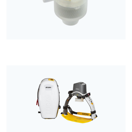
Anestezjologia i aparatura medyczna
Filtr mechaniczny Sterivent mini
Anestezjologia i aparatura medyczna
Wymiennik ciepła i wilgoci Tracheolife