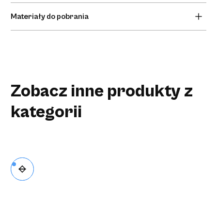
energię rosnącą o wartości aż do 360 dżuli (360 J).
Brak informacji dodatkowych.
Materiały do pobrania
Brak materiałów do pobrania.
Zobacz inne produkty z
kategorii