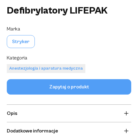
Defibrylatory LIFEPAK
Marka
Stryker
Kategoria
Anestezjologia i aparatura medyczna
Zapytaj o produkt
Opis
Monitor/defibrylator LIFEPAK 15 da Ci pewność potrzebną
Dodatkowe informacje
w nagłych sytuacjach, a także najwyższą dostępną