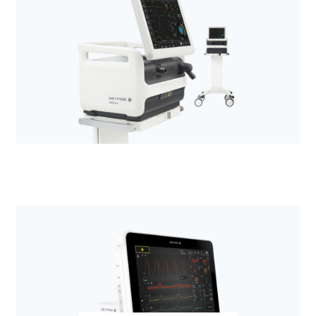
Anestezjologia i aparatura medyczna
Defibrylatory LIFEPAK
Anestezjologia i aparatura medyczna
Respiratory z rodziny SERVO