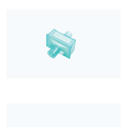
Anestezjologia i aparatura medyczna
Obwód oddechowy DAR dla dorosłych, 60/180cm
rozciągliwy z workiem 2L