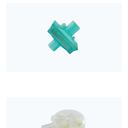
Anestezjologia i aparatura medyczna
Filtr elektrostatyczny Barrierbac S