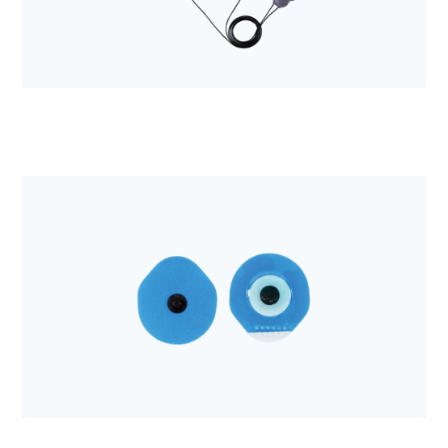
Anestezjologia i aparatura medyczna
Elektroda do defibrylacji Quik-Combo a'2