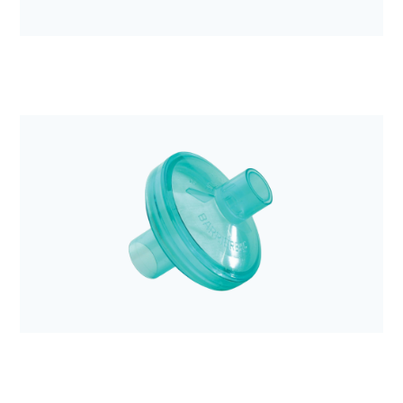
Anestezjologia i aparatura medyczna
Łącznik karbowany DAR z kominkiem 10cm 15M
22M-15F