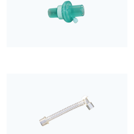
Anestezjologia i aparatura medyczna
Filtr mechaniczny z wymiennikiem ciepła i wilgoci
Hygroster
Anestezjologia i aparatura medyczna
Filtr elektrostatyczny z wymiennikiem ciepła i
wilgoci Hygroboy