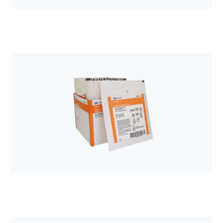
Anestezjologia i aparatura medyczna
Pompa Kangaroo ePump