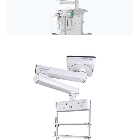
Anestezjologia i aparatura medyczna
Aparaty do znieczuleń z rodziny Flow (Flow-C,
Flow-e, Flow-I)