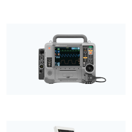
Anestezjologia i aparatura medyczna
Wózki transportowe