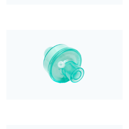
Anestezjologia i aparatura medyczna
System kompresji klatki piersiowej LUCAS 3, v3.1