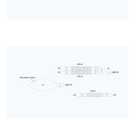
Anestezjologia i aparatura medyczna
Filtr mechaniczny Sterivent