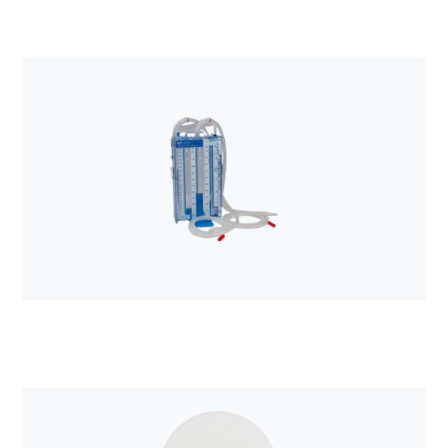
Anestezjologia i aparatura medyczna
Elektroda EKG Kendall H34SG