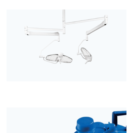
Anestezjologia i aparatura medyczna
Kolumny chirurgiczne i anestezjologiczne z
rodziny MODUEVO