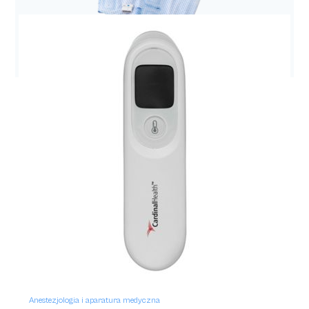
Pompa Kangaroo Joey
Anestezjologia i aparatura medyczna
Mankiet do ucisku sekwencyjnego udowy SCD
Anestezjologia i aparatura medyczna