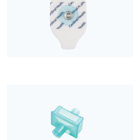
Anestezjologia i aparatura medyczna
Zestaw do drenażu opłucnej Aqua-Seal 2300ml
Anestezjologia i aparatura medyczna
Elektroda EKG Kendall H92SG