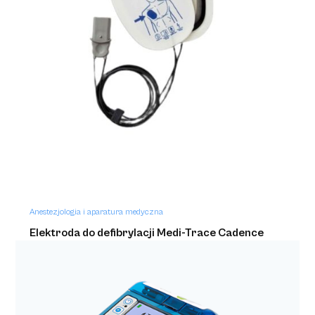
Anestezjologia i aparatura medyczna
Elektroda do defibrylacji Medi-Trace Cadence
Heartstream/HeartStart a'2