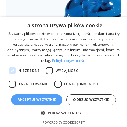
Anestezjologia i aparatura medyczna
Lampy zabiegowe LUCEA
Ta strona używa plików cookie
Używamy plików cookie w celu personalizacji treści, reklam i analizy
naszego ruchu. Udostępniamy również informacje o tym, jak
korzystasz z naszej witryny, naszym partnerom reklamowym i
analitycznym, którzy mogą łączyć je z innymi informacjami, które im
przekazałeś lub które zebrali w wyniku korzystania przez Ciebie z ich
usług.
Polityka prywatności
NIEZBĘDNE
WYDAJNOŚĆ
TARGETOWANIE
FUNKCJONALNOŚĆ
biuro@anmar.pl
AKCEPTUJ WSZYSTKIE
ODRZUĆ WSZYSTKIE
Anestezjologia i aparatura medyczna
Medi-Vac
POKAŻ SZCZEGÓŁY
32 780 32 79
POWERED BY COOKIESCRIPT