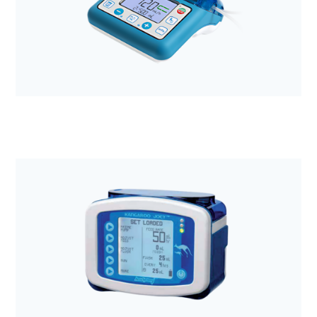
Anestezjologia i aparatura medyczna
Pompa perystaltyczna COMPAT ELLA