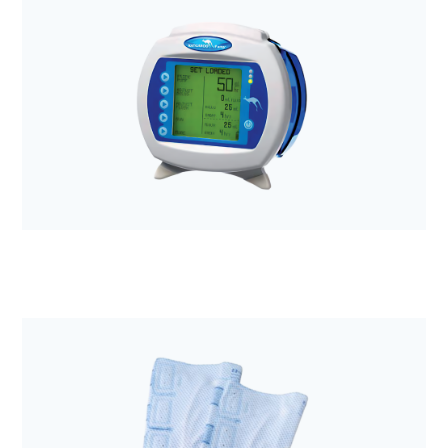
Anestezjologia i aparatura medyczna
Opatrunek Excilon AMD 10,2x10,2cm + gazik
chłony a'50
Anestezjologia i aparatura medyczna