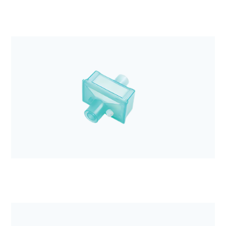
Anestezjologia i aparatura medyczna
Obwód oddechowy DAR dla dorosłych, 60/180cm
rozciągliwy z workiem 2L