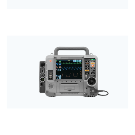
Anestezjologia i aparatura medyczna
Wózki transportowe