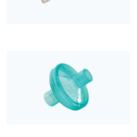
wilgoci Hygroboy
Anestezjologia i aparatura medyczna
Łącznik karbowany DAR z kominkiem 10cm 15M
22M-15F