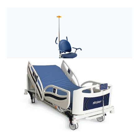
Anestezjologia i aparatura medyczna
Filtr elektrostatyczny z wymiennikiem ciepła i
wilgoci Hygrobac S