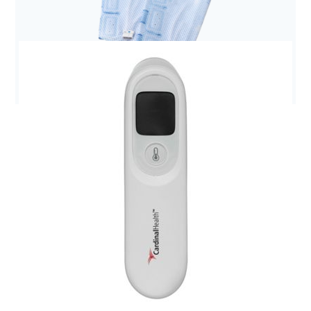
Anestezjologia i aparatura medyczna
Pompa Kangaroo Joey
Anestezjologia i aparatura medyczna
Mankiet do ucisku sekwencyjnego udowy SCD