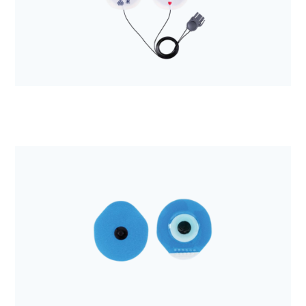
Anestezjologia i aparatura medyczna
Elektroda do defibrylacji Quik-Combo a'2