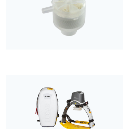
Anestezjologia i aparatura medyczna
Filtr mechaniczny Sterivent mini
Anestezjologia i aparatura medyczna
Wymiennik ciepła i wilgoci Tracheolife