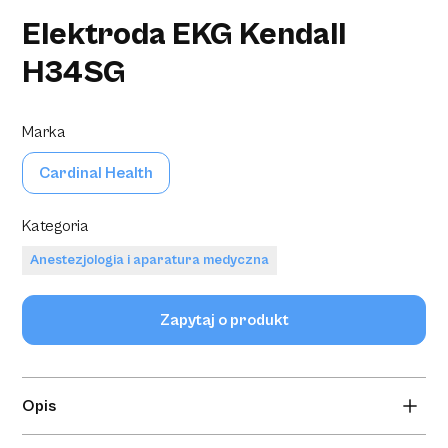
Elektroda EKG Kendall
H34SG
Marka
Cardinal Health
Kategoria
Anestezjologia i aparatura medyczna
Zapytaj o produkt
Opis
Elektroda EKG Kendall H34SG piankowa śr.45mm a'30,