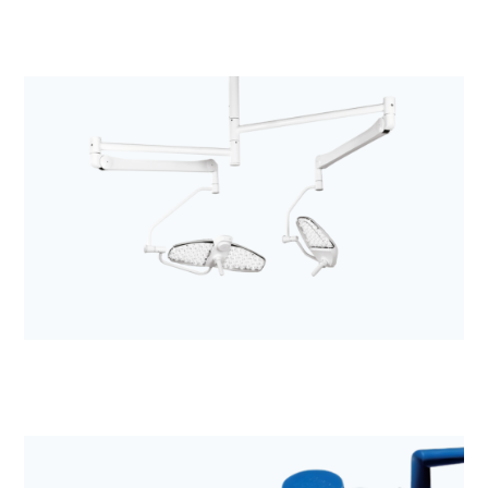
Anestezjologia i aparatura medyczna
Kolumny chirurgiczne i anestezjologiczne z
rodziny MODUEVO