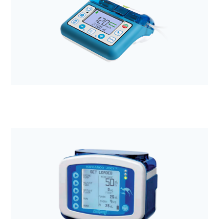
Anestezjologia i aparatura medyczna
Pompa perystaltyczna COMPAT ELLA