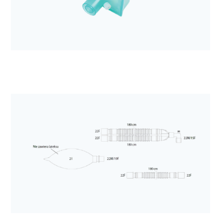
Elektroda EKG Kendall H92SG
Anestezjologia i aparatura medyczna
Filtr mechaniczny Sterivent