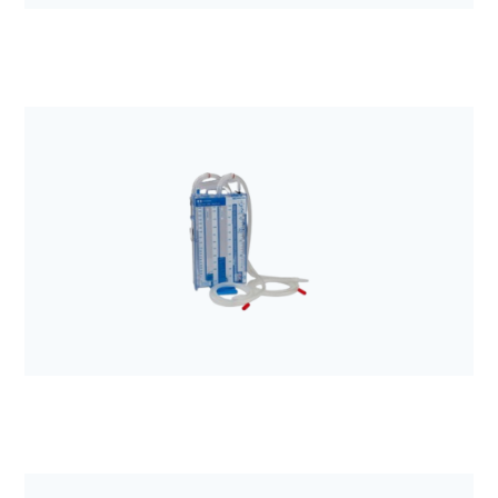
Anestezjologia i aparatura medyczna
Elektroda EKG Kendall H34SG