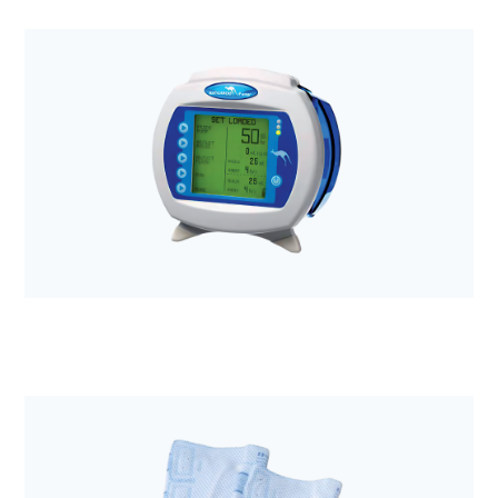
Anestezjologia i aparatura medyczna
Opatrunek Excilon AMD 10,2x10,2cm + gazik
chłony a'50