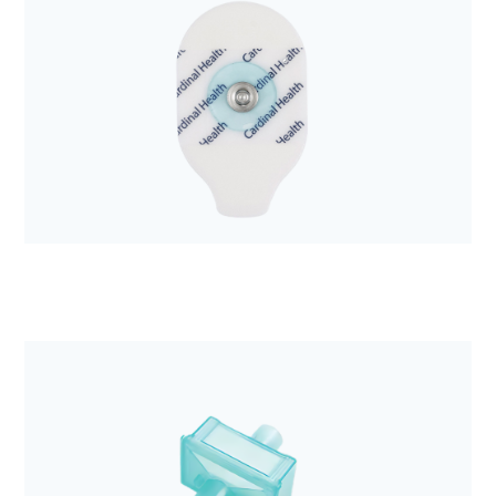
Anestezjologia i aparatura medyczna
Zestaw do drenażu opłucnej Aqua-Seal 2300ml
Anestezjologia i aparatura medyczna