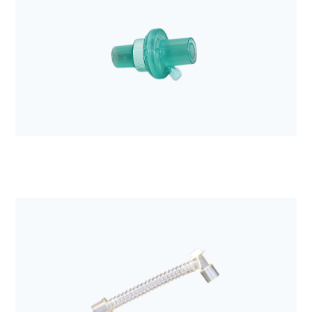
Anestezjologia i aparatura medyczna
Filtr mechaniczny z wymiennikiem ciepła i wilgoci
Hygroster
Anestezjologia i aparatura medyczna
Filtr elektrostatyczny z wymiennikiem ciepła i