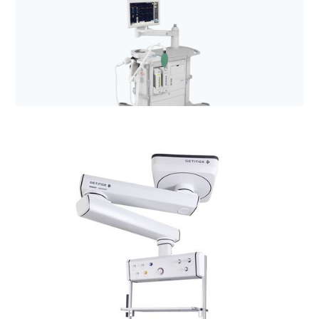
Anestezjologia i aparatura medyczna
Aparaty do znieczuleń z rodziny Flow (Flow-C,