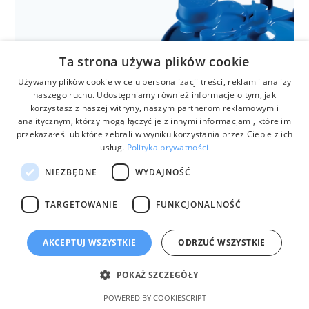
Anestezjologia i aparatura medyczna
Ta strona używa plików cookie
Lampy zabiegowe LUCEA
Używamy plików cookie w celu personalizacji treści, reklam i analizy
naszego ruchu. Udostępniamy również informacje o tym, jak
korzystasz z naszej witryny, naszym partnerom reklamowym i
analitycznym, którzy mogą łączyć je z innymi informacjami, które im
przekazałeś lub które zebrali w wyniku korzystania przez Ciebie z ich
usług.
Polityka prywatności
NIEZBĘDNE
WYDAJNOŚĆ
TARGETOWANIE
FUNKCJONALNOŚĆ
AKCEPTUJ WSZYSTKIE
ODRZUĆ WSZYSTKIE
biuro@anmar.pl
Anestezjologia i aparatura medyczna
POKAŻ SZCZEGÓŁY
Medi-Vac
POWERED BY COOKIESCRIPT
32 780 32 79