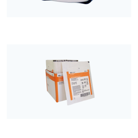
Anestezjologia i aparatura medyczna
Pompa Kangaroo ePump