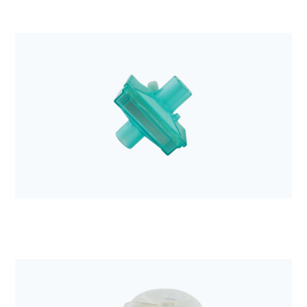
Anestezjologia i aparatura medyczna
Filtr elektrostatyczny Barrierbac S