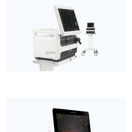
Anestezjologia i aparatura medyczna
Defibrylatory LIFEPAK
Anestezjologia i aparatura medyczna