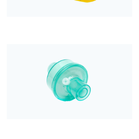
Anestezjologia i aparatura medyczna
System kompresji klatki piersiowej LUCAS 3, v3.1