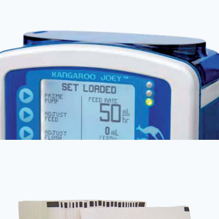
Anestezjologia i aparatura medyczna
Kendall SCD SmartFlow™
Anestezjologia i aparatura medyczna
Pompa perystaltyczna COMPAT ELLA