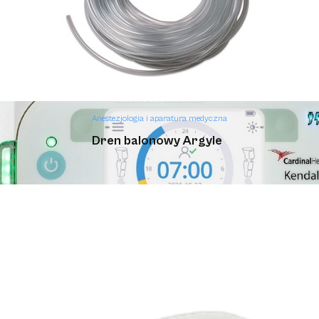
Anestezjologia i aparatura medyczna
Dren balonowy Argyle