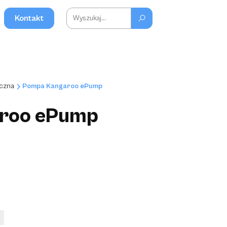
Kontakt
yczna
Pompa Kangaroo ePump
roo ePump
a