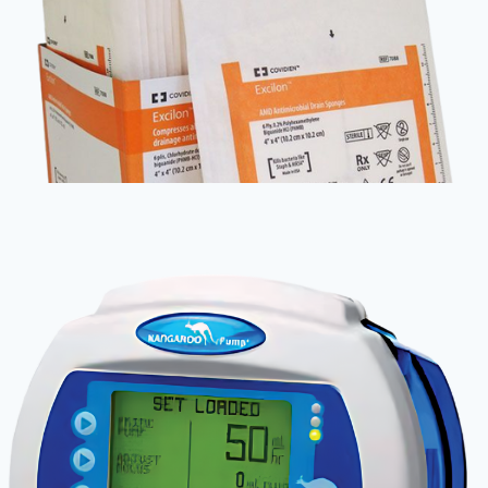
Anestezjologia i aparatura medyczna
Pompa Kangaroo ePump
i aparatura medyczna
 do defibrylacji Medi-Trace Cadence Heartstream/Hear