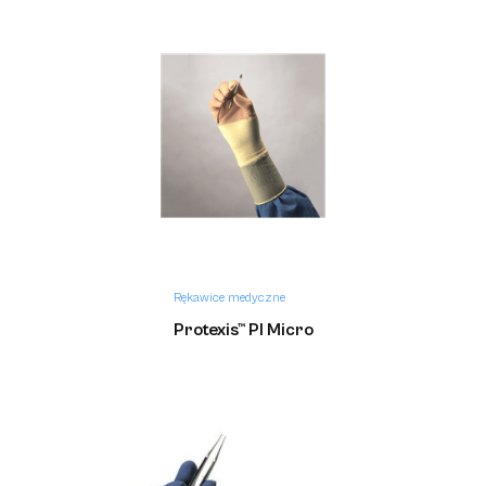
Rękawice medyczne
Protexis™ PI Micro