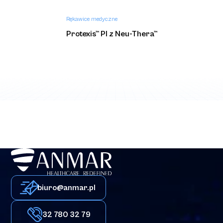
Rękawice medyczne
Protexis™ PI z Neu-Thera™
biuro@anmar.pl
32 780 32 79