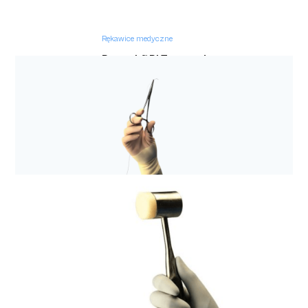
Rękawice medyczne
Protexis™ PI Textured