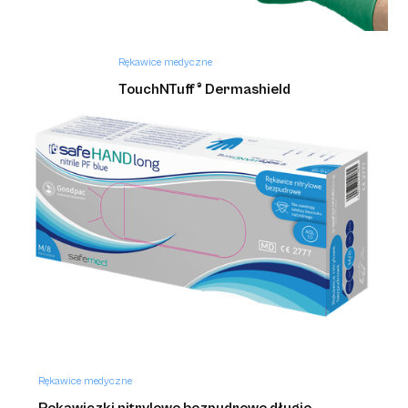
Rękawice medyczne
TouchNTuff ® Dermashield
Rękawice medyczne
Rękawiczki nitrylowe bezpudrowe długie,