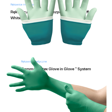
Rękawice medyczne
Rękawiczki nitrylowe bezpudrowe białe Effect
White
Rękawice medyczne
Gammex Latex Glove in Glove ™ System