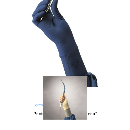
Rękawice medyczne
Protexis™ PI Blue z Neu-Thera™