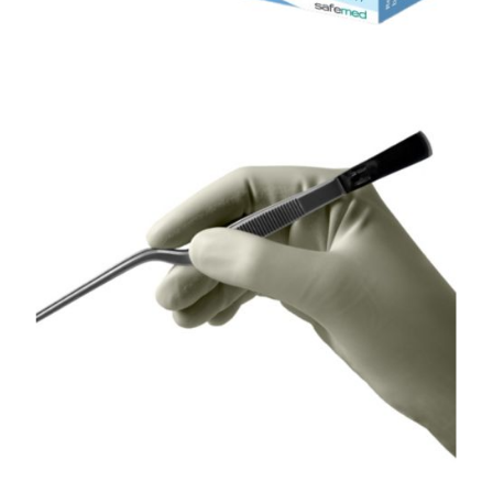
Rękawice medyczne
Rękawiczki nitrylowe bezpudrowe niebieskie
Effect Blue