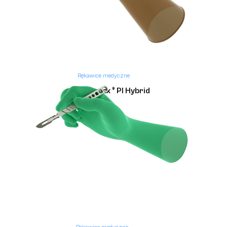
Rękawice medyczne
Gammex ® PI Hybrid