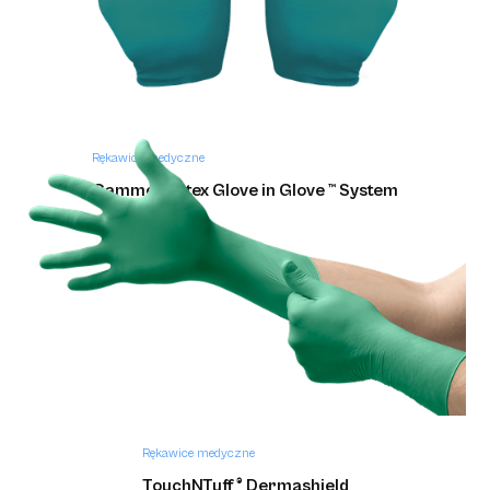
Rękawice medyczne
Gammex Latex Glove in Glove ™ System
Rękawice medyczne
TouchNTuff ® Dermashield