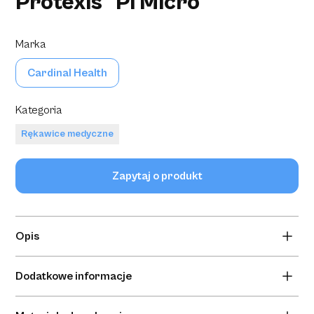
Protexis™ PI Micro
Marka
Cardinal Health
Kategoria
Rękawice medyczne
Zapytaj o produkt
Opis
Sterylne rękawice chirurgiczne z poliizoprenu stanowią
Dodatkowe informacje
idealne rękawice zewnętrzne w systemie podwójnych
rękawiczek, w których kluczowe znaczenie ma dobre
Brak informacji dodatkowych.