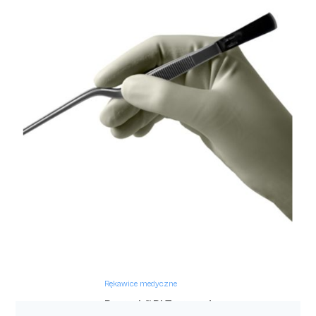
Rękawice medyczne
Rękawiczki nitrylowe bezpudrowe niebieskie
Effect Blue
Rękawice medyczne
Protexis™ PI Textured