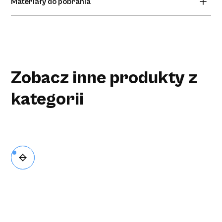
czucie w opuszkach palców i dodatkowa ochrona.
Materiały do pobrania
Brak materiałów do pobrania.
Zobacz inne produkty z
kategorii