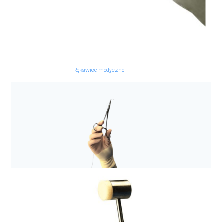
Rękawice medyczne
Protexis™ PI Textured