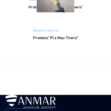
Protexis™ PI Blue z Neu-Thera™
Rękawice medyczne
Protexis™ PI z Neu-Thera™