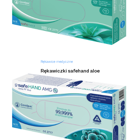
Rękawice medyczne
Rękawiczki safehand aloe