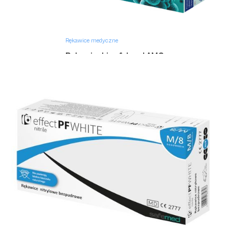
Rękawice medyczne
Rękawiczki safehand AMG