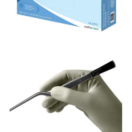
Rękawice medyczne
Rękawiczki nitrylowe bezpudrowe niebieskie
Effect Blue