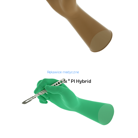
Rękawice medyczne
Gammex ® PI Hybrid