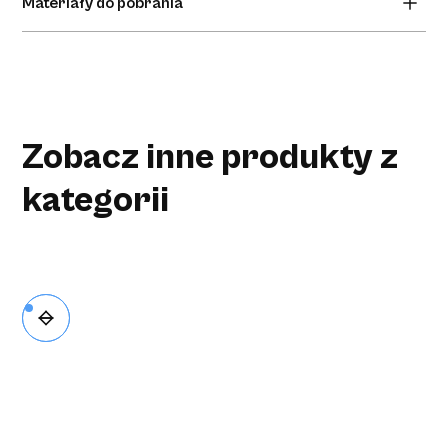
anatomiczne dopasowanie.
Materiały do pobrania
Brak materiałów do pobrania.
Zobacz inne produkty z
kategorii