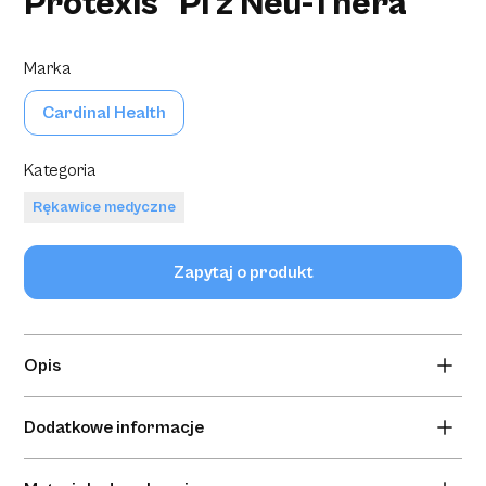
Protexis™ PI z Neu-Thera™
Marka
Cardinal Health
Kategoria
Rękawice medyczne
Zapytaj o produkt
Opis
Syntetyczne rękawice chirurgiczne z poliizoprenu z
Dodatkowe informacje
powłoką zmiękczającą Neu-Thera™ produkowane na
unikalnej formie rękawic chirurgicznych, zapewniającej
Brak informacji dodatkowych.