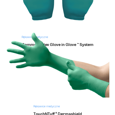
Rękawice medyczne
Gammex Latex Glove in Glove ™ System
Rękawice medyczne
TouchNTuff ® Dermashield