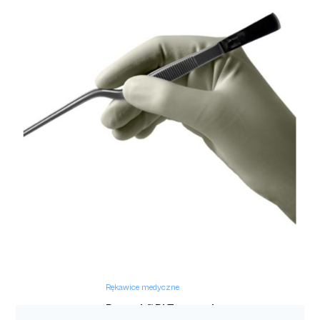
Rękawice medyczne
Rękawiczki nitrylowe bezpudrowe niebieskie
Effect Blue
Rękawice medyczne
Protexis™ PI Textured