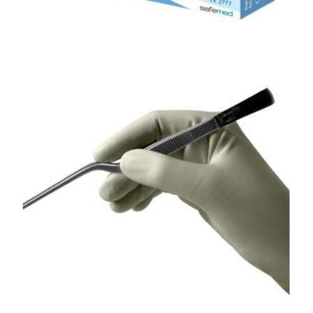
Rękawice medyczne
Rękawiczki nitrylowe bezpudrowe niebieskie
Effect Blue