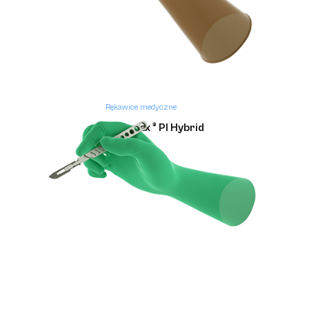
Rękawice medyczne
Gammex ® PI Hybrid