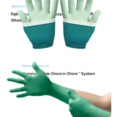
Rękawice medyczne
Rękawiczki nitrylowe bezpudrowe białe Effect
White
Rękawice medyczne
Gammex Latex Glove in Glove ™ System