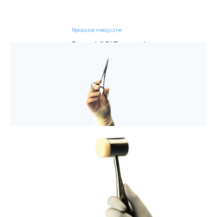
Rękawice medyczne
Protexis™ PI Textured