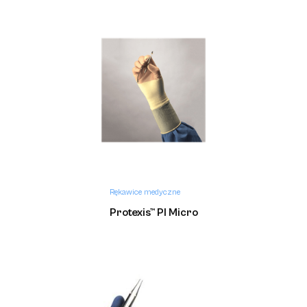
Rękawice medyczne
Protexis™ PI Micro