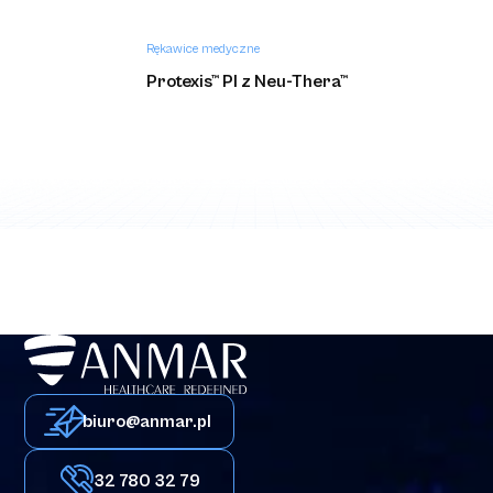
Rękawice medyczne
Protexis™ PI z Neu-Thera™
biuro@anmar.pl
32 780 32 79