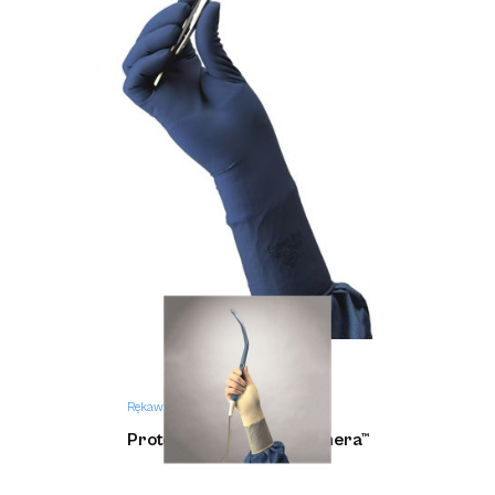
Rękawice medyczne
Protexis™ PI Blue z Neu-Thera™