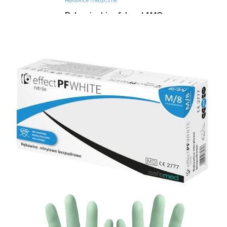
Rękawice medyczne
Rękawiczki safehand AMG