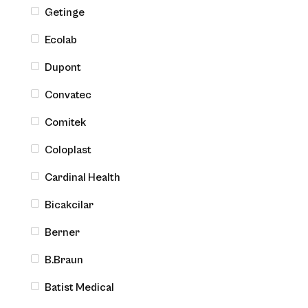
Getinge
Ecolab
Dupont
Rękawice medyczne
Rękawiczki hybrydowe niebieskie Hybrid Blue
Convatec
Safehand
Comitek
Coloplast
Cardinal Health
Bicakcilar
Berner
B.Braun
Batist Medical
Rękawice medyczne