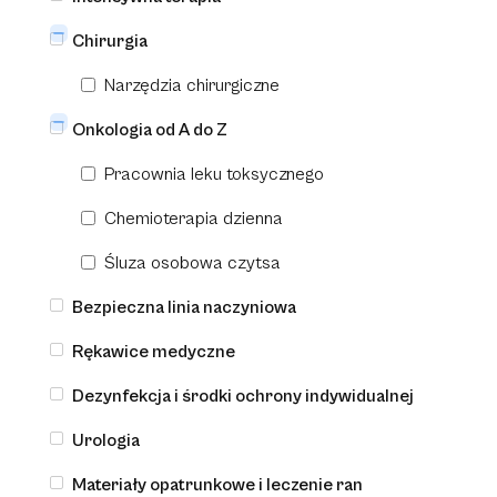
Chirurgia
Narzędzia chirurgiczne
Onkologia od A do Z
Rękawice medyczne
Gammex Latex Glove in Glove ™ System
Pracownia leku toksycznego
Chemioterapia dzienna
Śluza osobowa czytsa
Bezpieczna linia naczyniowa
Rękawice medyczne
Dezynfekcja i środki ochrony indywidualnej
Urologia
Materiały opatrunkowe i leczenie ran