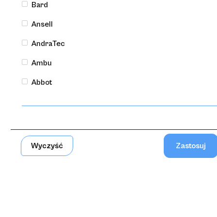
Bard
Gammex ® PI Hybrid
Ansell
AndraTec
Ambu
Abbot
Wyczyść
Rękawice medyczne
Gammex ® Non Latex