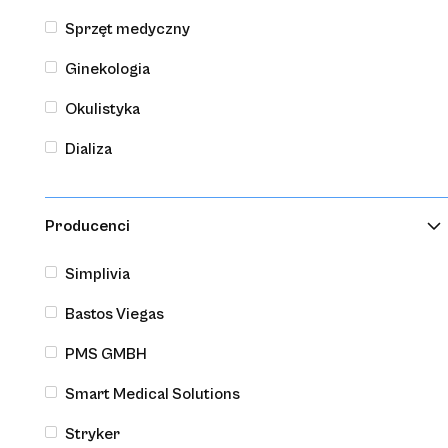
Rękawice medyczne
Sprzęt medyczny
TouchNTuff ® Dermashield
Ginekologia
Okulistyka
Dializa
Producenci
Simplivia
Bastos Viegas
Rękawice medyczne
PMS GMBH
Rękawiczki nitrylowe bezpudrowe długie,
niebieskie, Safehand Long
Smart Medical Solutions
Stryker