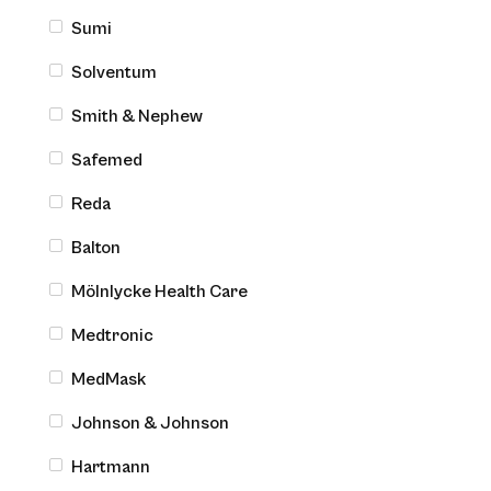
Sumi
Solventum
Smith & Nephew
Safemed
Reda
Rękawice medyczne
Balton
Medi-Grip Latex Standard
Mölnlycke Health Care
Medtronic
MedMask
Johnson & Johnson
Hartmann