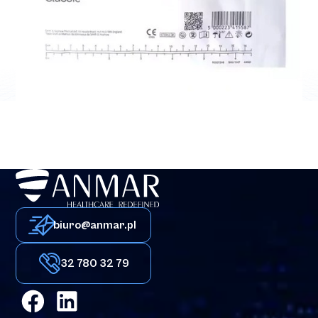
Materiały opatrunkowe i leczenie ran
Allevyn Ag Adhesive
biuro@anmar.pl
32 780 32 79