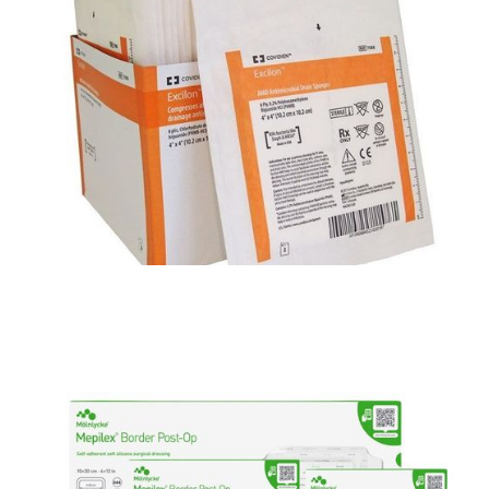
Materiały opatrunkowe i leczenie ran
Jałowy opatrunek przylepny z kieszenią na
cewnik
Materiały opatrunkowe i leczenie ran
ExcilonAMD