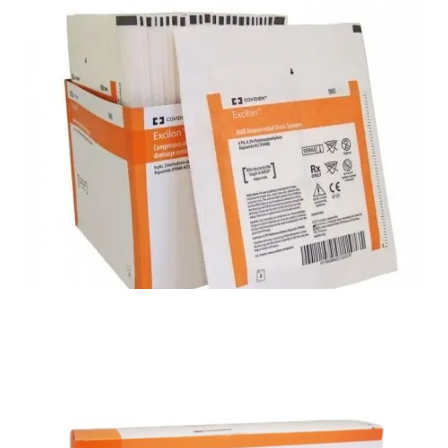
Materiały opatrunkowe i leczenie ran
Bakterobojczy opatrunek piankowy z wycieciem
amd
Materiały opatrunkowe i leczenie ran
Bakteriobójczy okrągły opatrunek piankowy z