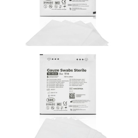
Materiały opatrunkowe i leczenie ran
Kompresy włókninowe