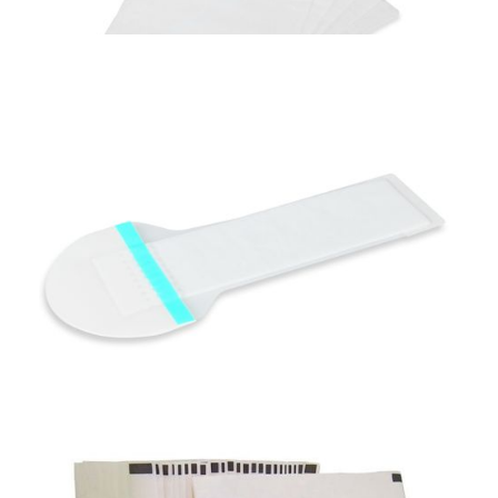
Materiały opatrunkowe i leczenie ran
Kompresy i serwety gazowe