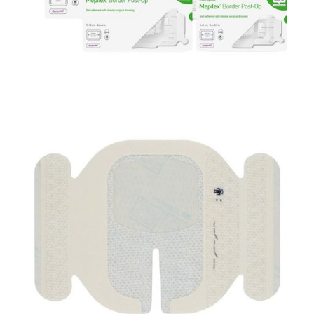
Materiały opatrunkowe i leczenie ran
Opatrunek pooperacyjny Mepilex Border Post-Op