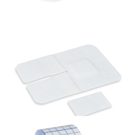
Materiały opatrunkowe i leczenie ran
PolyFilm Jałowy opatrunek poliuretanowy