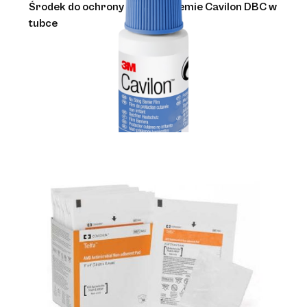
Środek do ochrony skóry w kremie Cavilon DBC w
tubce
Materiały opatrunkowe i leczenie ran
Barierowy płyn do skóry Cavilon NSBF w sprayu