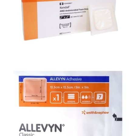
nacieciem
Materiały opatrunkowe i leczenie ran
Bakterobójczy opatrunek piankowy AMD