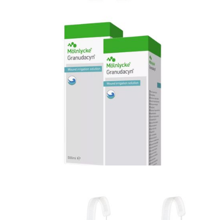
Materiały opatrunkowe i leczenie ran
Opatrunek do zabezpieczenia wkłuć
obwodowych i centralnych - Tegaderm I.V.
Advanced