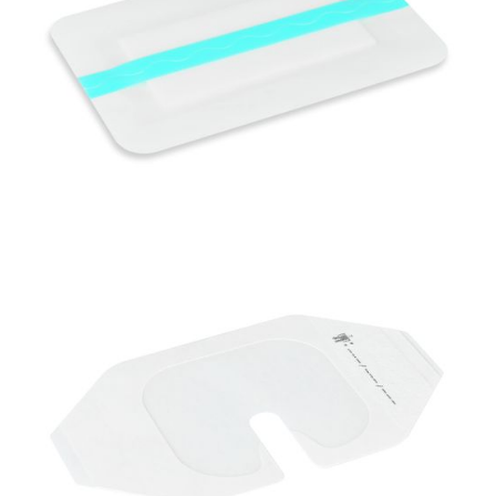
Materiały opatrunkowe i leczenie ran
PolyFilm + Pad Jałowy opatrunek poliuretanowy