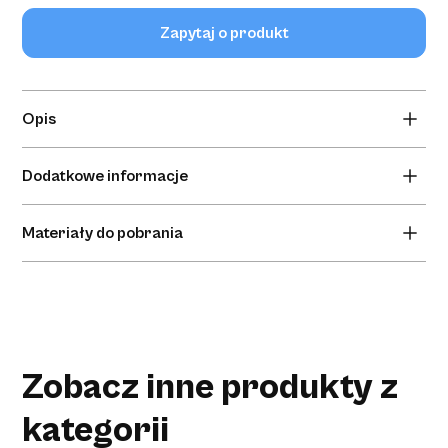
Zapytaj o produkt
Opis
Roztwór na bazie kwasu podchlorawego (HOCl/NaOCl),
Dodatkowe informacje
który jest stosowany do oczyszczenia i nawilżania
różnego rodzaju ran.
Brak informacji dodatkowych.
Materiały do pobrania
Brak materiałów do pobrania.
Zobacz inne produkty z
kategorii