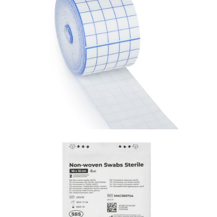
Materiały opatrunkowe i leczenie ran
PolyCare + Pad Elastyczny plaster przeznaczony
do mocowania i stabilizacji kaniul w miejscu
wkłucia.
Materiały opatrunkowe i leczenie ran
PolyGrid Elastyczny plaster opatrunkowy