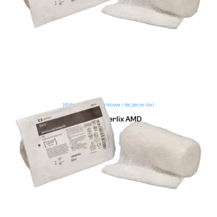
Materiały opatrunkowe i leczenie ran
Opatrunek Kerlix AMD