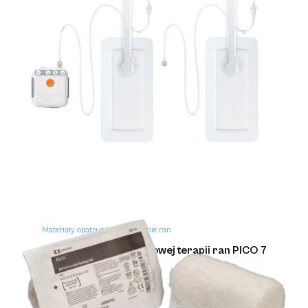
Materiały opatrunkowe i leczenie ran
Granudacyn preparat do oczyszczania ran
Materiały opatrunkowe i leczenie ran
Zestaw do podciśnieniowej terapii ran PICO 7