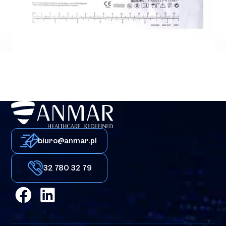
Materiały opatrunkowe i leczenie ran
Allevyn Ag Adhesive
biuro@anmar.pl
32 780 32 79