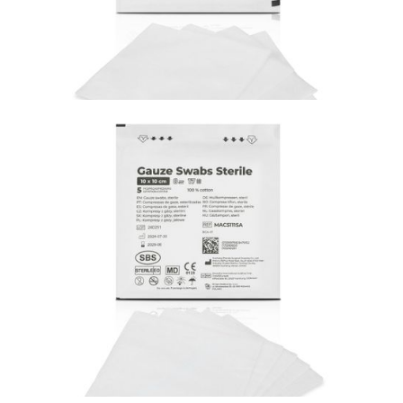
Materiały opatrunkowe i leczenie ran
Kompresy włókninowe