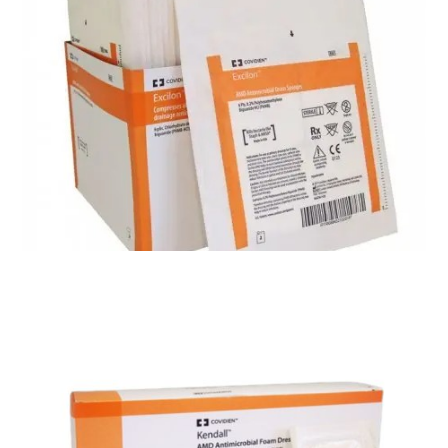
Materiały opatrunkowe i leczenie ran
Bakterobojczy opatrunek piankowy z wycieciem
amd
Materiały opatrunkowe i leczenie ran
Bakteriobójczy okrągły opatrunek piankowy z
nacieciem