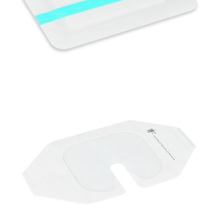
Materiały opatrunkowe i leczenie ran
PolyFilm + Pad Jałowy opatrunek poliuretanowy