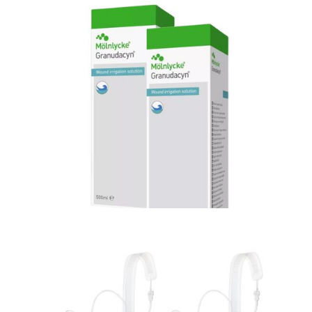
Materiały opatrunkowe i leczenie ran
Opatrunek do zabezpieczenia wkłuć
obwodowych i centralnych - Tegaderm I.V.
Advanced
Materiały opatrunkowe i leczenie ran
Granudacyn preparat do oczyszczania ran