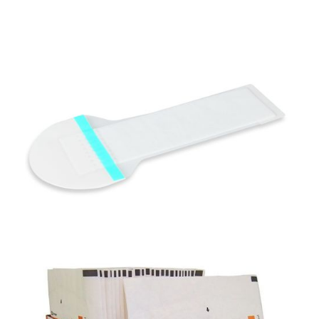
Materiały opatrunkowe i leczenie ran
Kompresy i serwety gazowe
Materiały opatrunkowe i leczenie ran