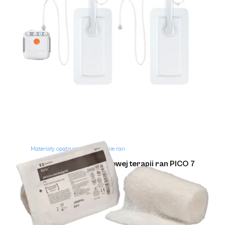
Materiały opatrunkowe i leczenie ran
Zestaw do podciśnieniowej terapii ran PICO 7