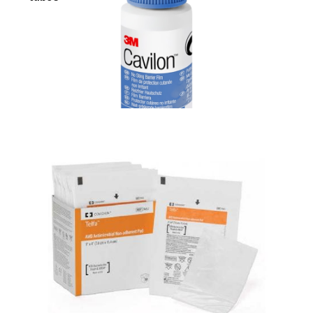
Materiały opatrunkowe i leczenie ran
Barierowy płyn do skóry Cavilon NSBF w sprayu