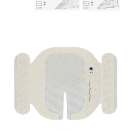
Materiały opatrunkowe i leczenie ran
Opatrunek pooperacyjny Mepilex Border Post-Op