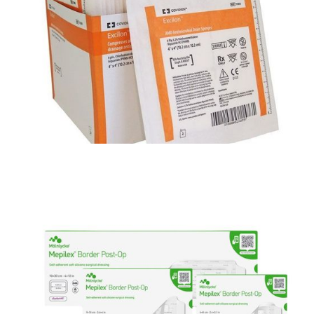
Jałowy opatrunek przylepny z kieszenią na
cewnik
Materiały opatrunkowe i leczenie ran
ExcilonAMD