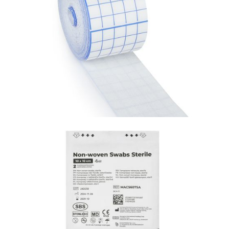
Materiały opatrunkowe i leczenie ran
PolyCare + Pad Elastyczny plaster przeznaczony
do mocowania i stabilizacji kaniul w miejscu
wkłucia.
Materiały opatrunkowe i leczenie ran
PolyGrid Elastyczny plaster opatrunkowy