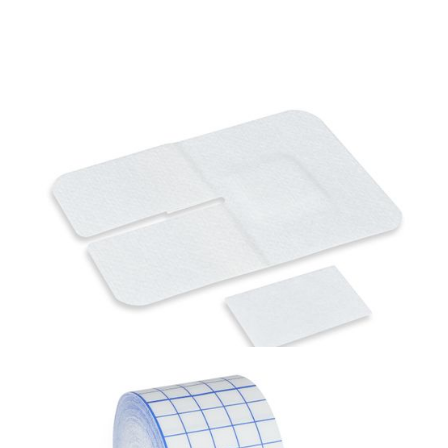
Materiały opatrunkowe i leczenie ran
PolyFilm Jałowy opatrunek poliuretanowy