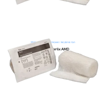
Materiały opatrunkowe i leczenie ran
Opatrunek Kerlix AMD