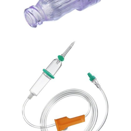
Bezpieczna linia naczyniowa
Zawór bezigłowy Caresite