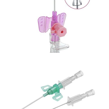
Bezpieczna linia naczyniowa
Aplikator mini Spike
Bezpieczna linia naczyniowa
Kaniula dożylna, Vasofix Safety