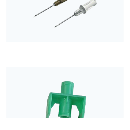
Bezpieczna linia naczyniowa
Igła do pobierania leków z filtrem Sterifix