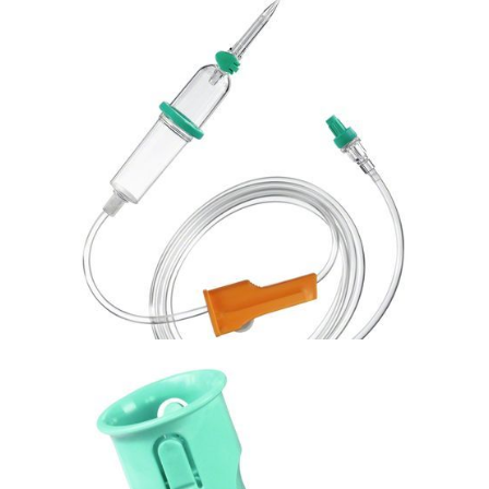
Bezpieczna linia naczyniowa
Kaniula dożylna w systemie zamkniętym, Introcan
Safety 3
Bezpieczna linia naczyniowa