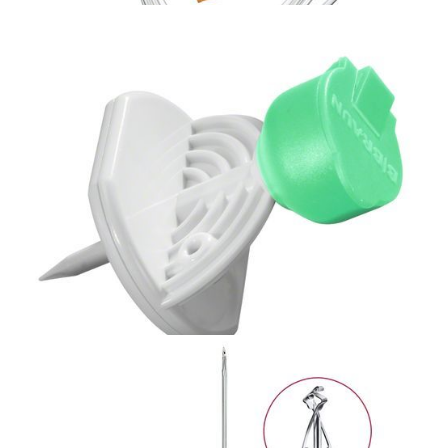
Bezpieczna linia naczyniowa
Przyrząd do przetaczania płynów Intrafix
SafeSet