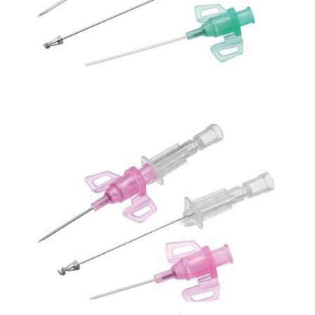
Bezpieczna linia naczyniowa
Kaniula dożylna, Introcan Safety DA