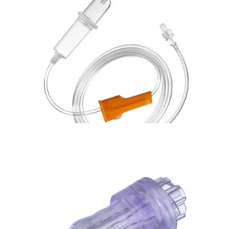
Bezpieczna linia naczyniowa
Zestaw do infuzji dożylnych z precyzyjnym
regulatorem przepływu grawitacyjnego Exadrop
Bezpieczna linia naczyniowa
Zestaw dożylny, Intrafix Premiline