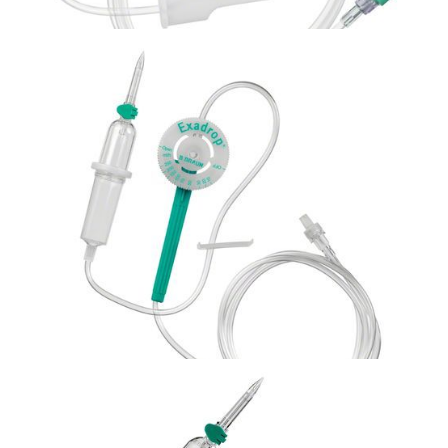
Bezpieczna linia naczyniowa
Zestaw do podawania krwi bez odpowietrznika
Sangofix