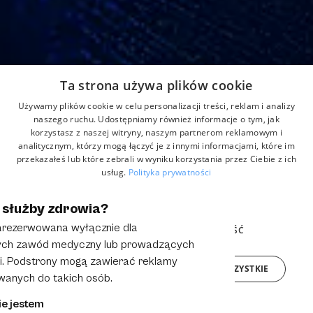
Adres
Ta strona używa plików cookie
Strefowa 22, 43-109 Tychy, Polska
Używamy plików cookie w celu personalizacji treści, reklam i analizy
Home
Aktualności
Kontakt
naszego ruchu. Udostępniamy również informacje o tym, jak
korzystasz z naszej witryny, naszym partnerom reklamowym i
O nas
Produkty
Formularz reklamacji
analitycznym, którzy mogą łączyć je z innymi informacjami, które im
Partnerzy
przekazałeś lub które zebrali w wyniku korzystania przez Ciebie z ich
usług.
Polityka prywatności
NIEZBĘDNE
WYDAJNOŚĆ
 służby zdrowia?
© 2025 Grupa Anmar. All rights reserved.
Polityka Prywatności
Obowiązek Informacyjny
zarezerwowana wyłącznie dla
TARGETOWANIE
FUNKCJONALNOŚĆ
cych zawód medyczny lub prowadzących
. Podstrony mogą zawierać reklamy
AKCEPTUJ WSZYSTKIE
ODRZUĆ WSZYSTKIE
anych do takich osób.
POKAŻ SZCZEGÓŁY
ie jestem