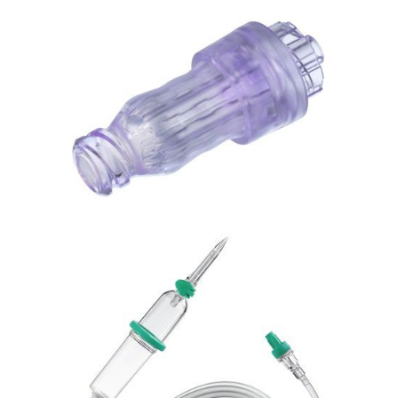
Bezpieczna linia naczyniowa
Zestaw dożylny, Intrafix Premiline
Bezpieczna linia naczyniowa
Zawór bezigłowy Caresite