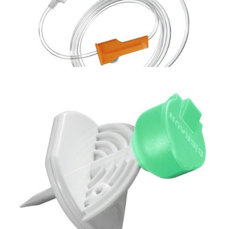
Bezpieczna linia naczyniowa
Przyrząd do przetaczania płynów Intrafix
SafeSet