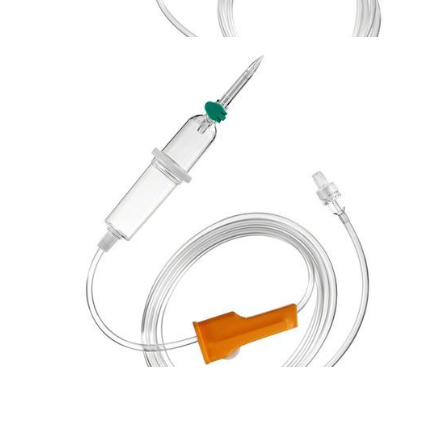
Bezpieczna linia naczyniowa
Zestaw do infuzji dożylnych z precyzyjnym
regulatorem przepływu grawitacyjnego Exadrop