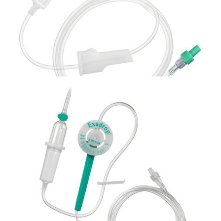
Bezpieczna linia naczyniowa
Zestaw do podawania krwi bez odpowietrznika
Sangofix