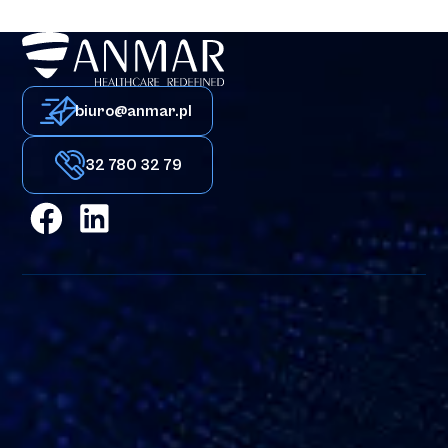
biuro@anmar.pl
Bezpieczna linia naczyniowa
Kolec przelewowy Transofix®
32 780 32 79