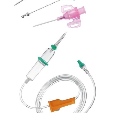
Bezpieczna linia naczyniowa
Kaniula dożylna w systemie zamkniętym, Introcan
Safety 3