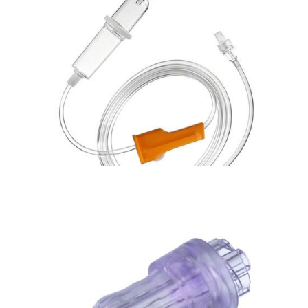
Bezpieczna linia naczyniowa
Zestaw do infuzji dożylnych z precyzyjnym
regulatorem przepływu grawitacyjnego Exadrop
Bezpieczna linia naczyniowa
Zestaw dożylny, Intrafix Premiline