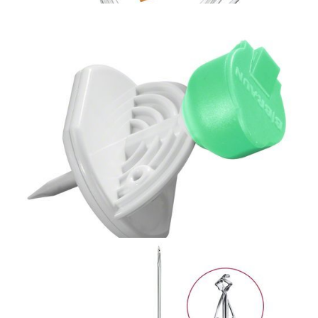
Bezpieczna linia naczyniowa
Przyrząd do przetaczania płynów Intrafix
SafeSet