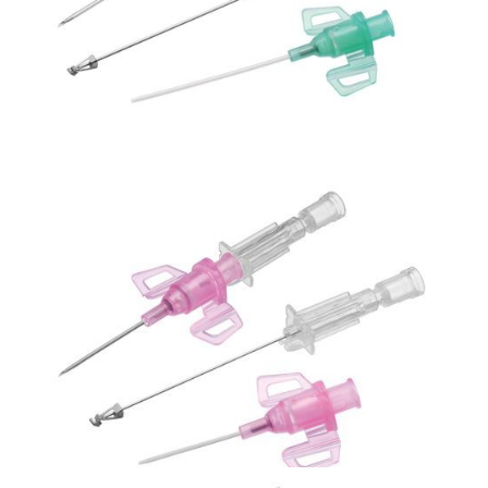
Bezpieczna linia naczyniowa
Kaniula dożylna, Introcan Safety DA