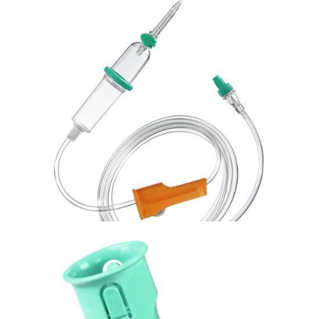
Bezpieczna linia naczyniowa
Kaniula dożylna w systemie zamkniętym, Introcan
Safety 3
Bezpieczna linia naczyniowa