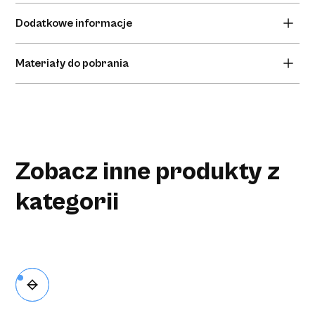
Adapter do transferu leku FDC 1000, dwie końcówki
Dodatkowe informacje
żeńskie typu strzykawka - strzykawka.
Brak informacji dodatkowych.
Materiały do pobrania
Brak materiałów do pobrania.
Zobacz inne produkty z
kategorii