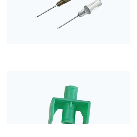
Bezpieczna linia naczyniowa
Igła do pobierania leków z filtrem Sterifix