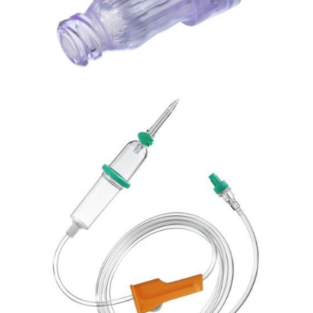
Bezpieczna linia naczyniowa
Zawór bezigłowy Caresite