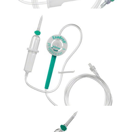
Bezpieczna linia naczyniowa
Zestaw do podawania krwi bez odpowietrznika
Sangofix