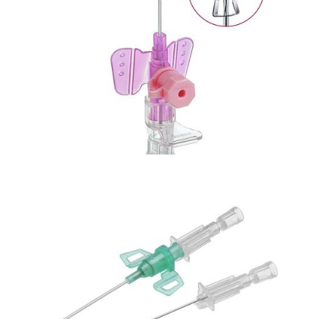
Bezpieczna linia naczyniowa
Aplikator mini Spike
Bezpieczna linia naczyniowa
Kaniula dożylna, Vasofix Safety