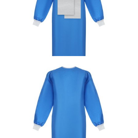
pełnobarierowe – wersja wzmocniona
Dezynfekcja i środki ochrony indywidualnej
Fartuch chirurgiczny Standard + 2 ręczniki