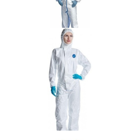
Dezynfekcja i środki ochrony indywidualnej
Kombinezon Tyvek® 600 Plus, niesterylny