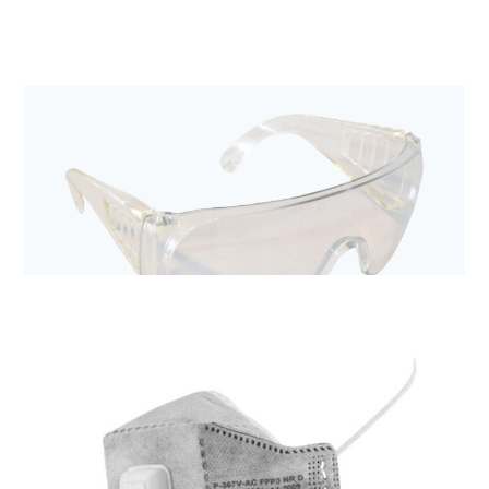
Dezynfekcja i środki ochrony indywidualnej
Sterylny kombinezon z kapturem Tyvek® IsoClean®
193