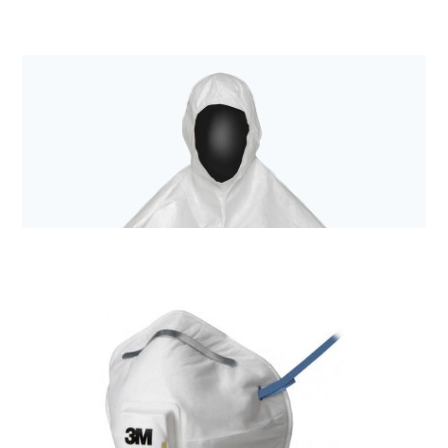
Dezynfekcja i środki ochrony indywidualnej
Fartuch ochronny z zamkiem błyskawicznym i
dwoma kieszeniami