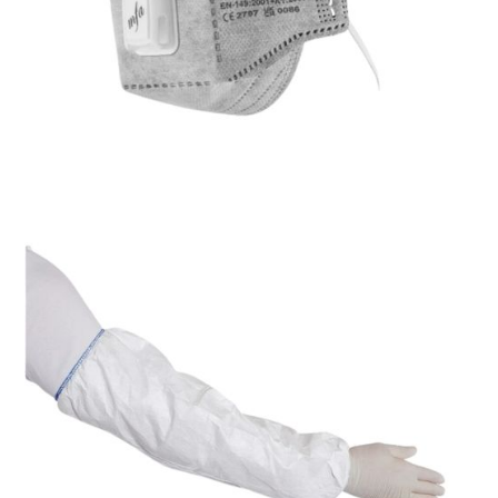
Dezynfekcja i środki ochrony indywidualnej
Okulary ochronne
Dezynfekcja i środki ochrony indywidualnej
Półmaska FFP3 z filtrem