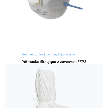
Dezynfekcja i środki ochrony indywidualnej
Sterylny biały kaptur z trokami, które
umożliwiają dopasowanie do kształtu głowy
Dezynfekcja i środki ochrony indywidualnej
Półmaska filtrująca z zaworem FFP2