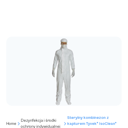
Sterylny kombinezon z
Dezynfekcja i środki
Home
kapturem Tyvek® IsoClean®
ochrony indywidualnej