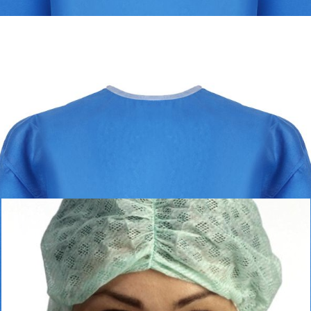
Dezynfekcja i środki ochrony indywidualnej
Kombinezon Tyvek® 600 Plus, niesterylny