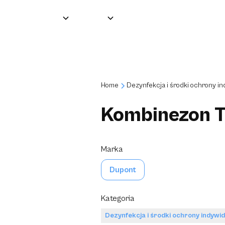
Grupa
O nas
Produkty
Partnerzy
Home
Dezynfekcja i środki ochrony in
Kombinezon T
Marka
Dupont
Kategoria
Dezynfekcja i środki ochrony indywid