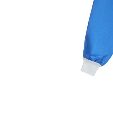
Dezynfekcja i śro
Fartuch ch