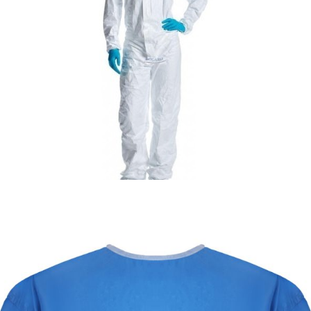
Dezynfekcja i środki ochrony indywidualnej
Kombinezon Tyvek® 500 Labo