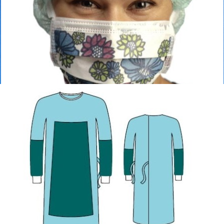
dki ochrony indywidualnej
irurgiczny Special Sterylne, pełnobarierowe – wersja
Dezynfekcja i środki ochrony indywidualnej
Maska chirurgiczna, wiązana Barrier