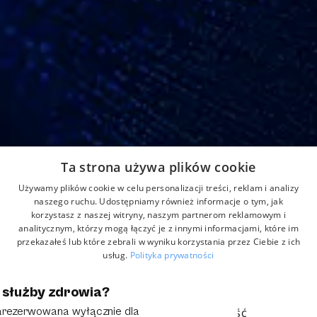
Adres
Ta strona używa plików cookie
Strefowa 22, 43-109 Tychy, Polska
Używamy plików cookie w celu personalizacji treści, reklam i analizy
Home
Aktualności
Kontakt
naszego ruchu. Udostępniamy również informacje o tym, jak
korzystasz z naszej witryny, naszym partnerom reklamowym i
O nas
Produkty
Formularz reklamacji
analitycznym, którzy mogą łączyć je z innymi informacjami, które im
Partnerzy
przekazałeś lub które zebrali w wyniku korzystania przez Ciebie z ich
usług.
Polityka prywatności
NIEZBĘDNE
WYDAJNOŚĆ
 służby zdrowia?
© 2025 Grupa Anmar. All rights reserved.
Polityka Prywatności
Obowiązek Informacyjny
zarezerwowana wyłącznie dla
TARGETOWANIE
FUNKCJONALNOŚĆ