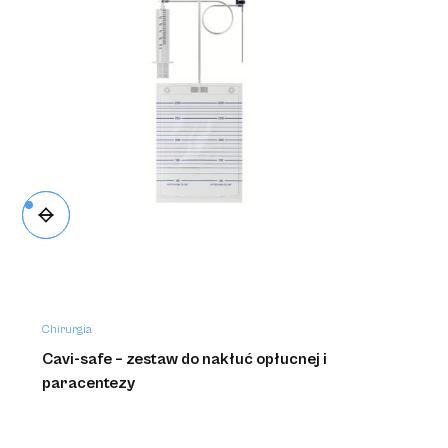
Kendall SCD SmartFlow™
Chirurgia
Cavi-safe – zestaw do nakłuć opłucnej i
paracentezy