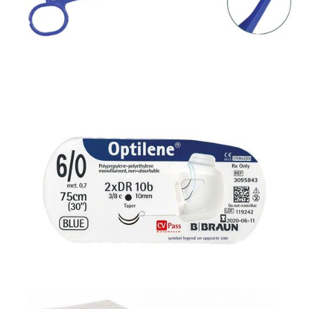
Chirurgia
Zacisk do drenów, niesterylny