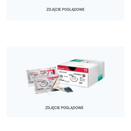
Chirurgia
Szwy chirurgiczne niewchłanialne Prolene