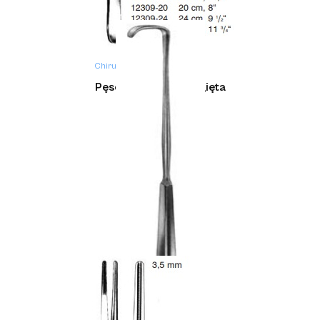
Chirurgia
Pęseta DEBAKEY wygięta