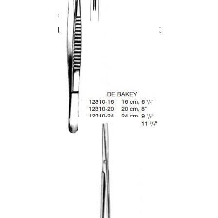
Chirurgia
Retraktor/hak LANGENBECK
Chirurgia
Pęseta DEBAKEY