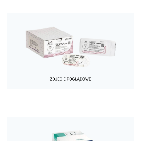
Chirurgia
Szwy chirurgiczne wchłanialne Novosyn Quick