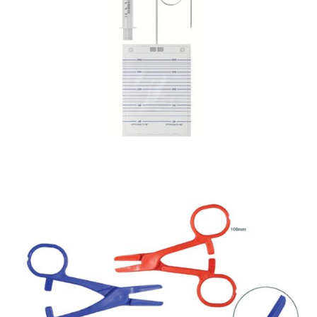
Chirurgia
Cavi-safe – zestaw do nakłuć opłucnej i
paracentezy