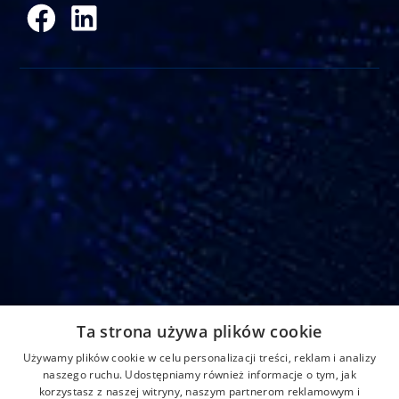
Adres
Ta strona używa plików cookie
Strefowa 22, 43-109 Tychy, Polska
Używamy plików cookie w celu personalizacji treści, reklam i analizy
Home
Aktualności
Kontakt
naszego ruchu. Udostępniamy również informacje o tym, jak
korzystasz z naszej witryny, naszym partnerom reklamowym i
O nas
Produkty
Formularz reklamacji