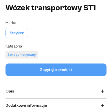
Wózek transportowy ST1
Marka
Stryker
Kategoria
Sprzęt medyczny
Zapytaj o produkt
Opis
Seria ST1 firmy Stryker oferuje podstawowe wózki
Dodatkowe informacje
transportowe. Nosze te, zaprojektowane tak, by