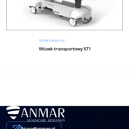
Sprzęt medyczny
Wózek transportowy ST1
biuro@anmar.pl