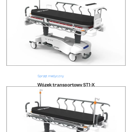
Sprzęt medyczny
Pompa do żywienia Kangaroo OMNI "Do
prawdziwego jedzenia"
Sprzęt medyczny
Wózek transportowy ST1-X