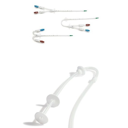
Palindrome
Dializa
MAHURKAR™ Elite