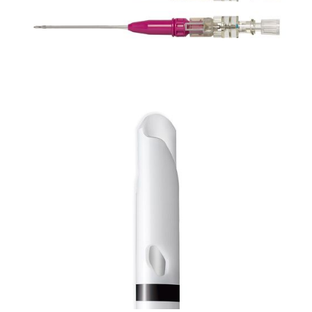
Dializa
Kaniula Argyle