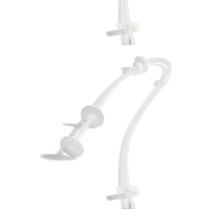
Dializa
Cewniki do dializy otrzewnowej Argyle ™/ Cewnik
spiralny Curl Cath