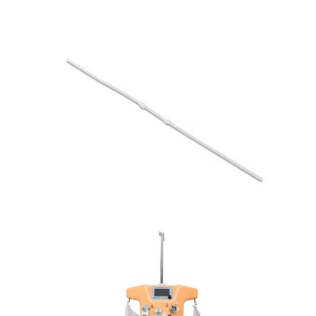
Dializa
Cewnik Missouri
Dializa
Cewnik Tenckhoffa