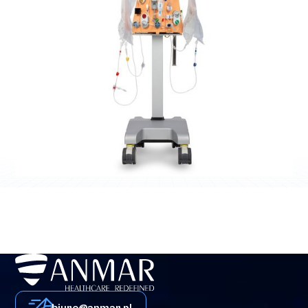
Dializa
System Carpediem™
biuro@anmar.pl