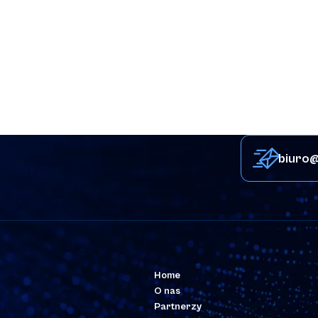
biuro@
Home
O nas
Partnerzy