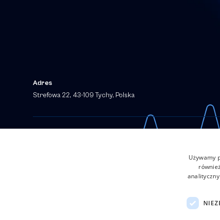
Adres
Strefowa 22, 43-109 Tychy, Polska
© 2025 Grupa Anmar. All rights reserved.
Używamy pl
również
Search 
analityczny
NIEZ
Search