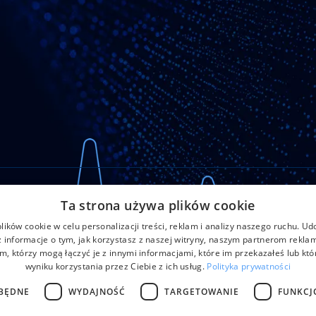
Ta strona używa plików cookie
ików cookie w celu personalizacji treści, reklam i analizy naszego ruchu. U
 informacje o tym, jak korzystasz z naszej witryny, naszym partnerom rekl
results
m, którzy mogą łączyć je z innymi informacjami, które im przekazałeś lub któ
wyniku korzystania przez Ciebie z ich usług.
Polityka prywatności
BĘDNE
WYDAJNOŚĆ
TARGETOWANIE
FUNKCJ