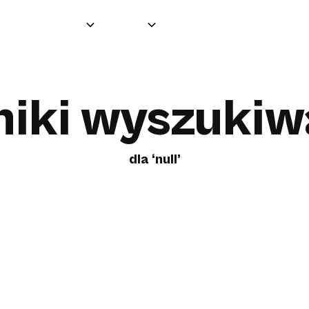
Grupa
O nas
Produkty
Partnerzy
iki wyszukiw
dla ‘null’