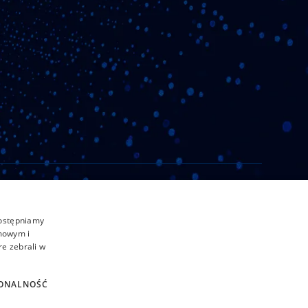
Polityka Prywatności
Obowiązek Informacyjny
dostępniamy
amowym i
re zebrali w
ONALNOŚĆ