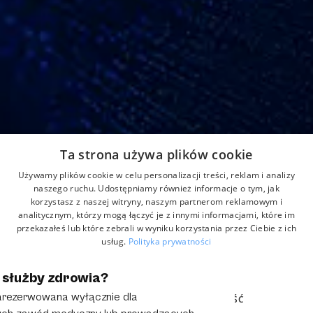
Adres
Ta strona używa plików cookie
Strefowa 22, 43-109 Tychy, Polska
Używamy plików cookie w celu personalizacji treści, reklam i analizy
Home
Aktualności
Kontakt
naszego ruchu. Udostępniamy również informacje o tym, jak
korzystasz z naszej witryny, naszym partnerom reklamowym i
O nas
Produkty
Formularz reklamacji
analitycznym, którzy mogą łączyć je z innymi informacjami, które im
Partnerzy
przekazałeś lub które zebrali w wyniku korzystania przez Ciebie z ich
usług.
Polityka prywatności
NIEZBĘDNE
WYDAJNOŚĆ
 służby zdrowia?
© 2025 Grupa Anmar. All rights reserved.
Polityka Prywatności
Obowiązek Informacyjny
zarezerwowana wyłącznie dla
TARGETOWANIE
FUNKCJONALNOŚĆ