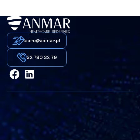
biuro@anmar.pl
32 780 32 79