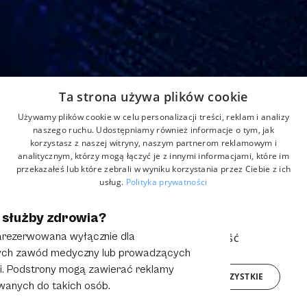
Adres
Ta strona używa plików cookie
Strefowa 22, 43-109 Tychy, Polska
Używamy plików cookie w celu personalizacji treści, reklam i analizy
Home
Aktualności
Kontakt
naszego ruchu. Udostępniamy również informacje o tym, jak
korzystasz z naszej witryny, naszym partnerom reklamowym i
O nas
Produkty
Formularz reklamacji
analitycznym, którzy mogą łączyć je z innymi informacjami, które im
Partnerzy
przekazałeś lub które zebrali w wyniku korzystania przez Ciebie z ich
usług.
Polityka prywatności
NIEZBĘDNE
WYDAJNOŚĆ
 służby zdrowia?
© 2025 Grupa Anmar. All rights reserved.
Polityka Prywatności
Obowiązek Informacyjny
zarezerwowana wyłącznie dla
TARGETOWANIE
FUNKCJONALNOŚĆ
cych zawód medyczny lub prowadzących
. Podstrony mogą zawierać reklamy
AKCEPTUJ WSZYSTKIE
ODRZUĆ WSZYSTKIE
anych do takich osób.