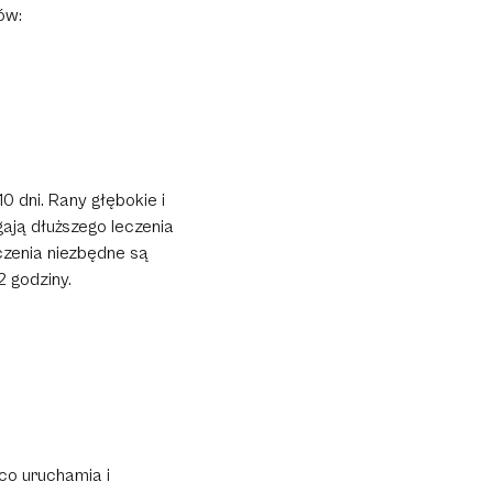
ów:
 dni. Rany głębokie i
ają dłuższego leczenia
eczenia niezbędne są
2 godziny
.
co uruchamia i