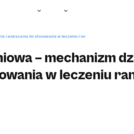
Grupa
O nas
Produkty
Partnerzy
ia i wskazania do stosowania w leczeniu ran
niowa – mechanizm dzi
owania w leczeniu ra