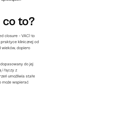
 co to?
ed closure
– VAC) to
raktyce klinicznej od
 wieków, dopiero
, dopasowany do jej
 i łączy z
zeń umożliwia stałe
co może wspierać