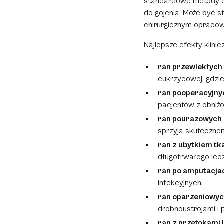
standardowe metody o
do gojenia. Może być 
chirurgicznym opracow
Najlepsze efekty klini
ran przewlekłych
cukrzycowej, gdzie
ran pooperacyjny
pacjentów z obniż
ran pourazowych 
sprzyja skutecznem
ran z ubytkiem t
długotrwałego lecz
ran po amputacja
infekcyjnych;
ran oparzeniowy
drobnoustrojami i
ran z przetokami