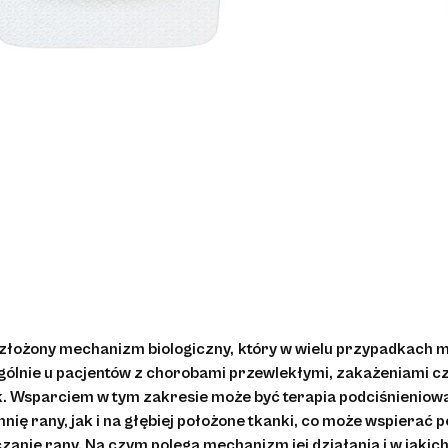
 złożony mechanizm biologiczny,
który w wielu przypadkach 
ególnie u pacjentów z chorobami przewlekłymi, zakażeniami c
. Wsparciem w tym zakresie może być terapia podciśnieniowa
ię rany, jak i na głębiej położone tkanki, co może wspierać p
anie rany. Na czym polega mechanizm jej działania i w jakic