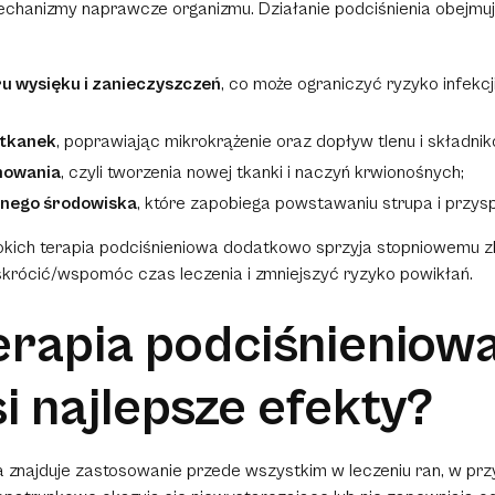
chanizmy naprawcze organizmu. Działanie podciśnienia obejmuj
u wysięku i zanieczyszczeń
, co może ograniczyć ryzyko infekcj
;
 tkanek
, poprawiając mikrokrążenie oraz dopływ tlenu i składn
inowania
, czyli tworzenia nowej tkanki i naczyń krwionośnych;
tnego środowiska
, które zapobiega powstawaniu strupa i przysp
kich terapia podciśnieniowa dodatkowo sprzyja stopniowemu zb
krócić/wspomóc czas leczenia i zmniejszyć ryzyko powikłań
.
erapia podciśnieniow
i najlepsze efekty?
a znajduje zastosowanie przede wszystkim w leczeniu ran, w pr