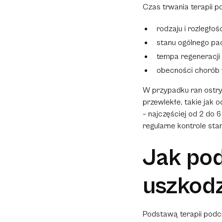
Czas trwania terapii po
rodzaju i rozległośc
stanu ogólnego pac
tempa regeneracji
obecności chorób 
W przypadku ran ostry
przewlekłe, takie jak 
– najczęściej od 2 do 
regularne kontrole st
Jak pod
uszkodz
Podstawą terapii podci