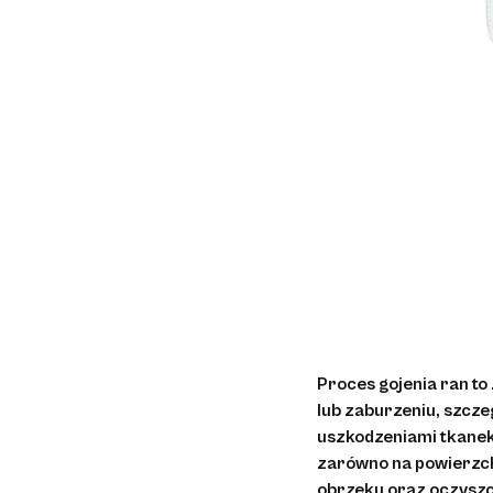
Proces gojenia ran to
lub zaburzeniu, szcz
uszkodzeniami tkanek
zarówno na powierzchn
obrzęku oraz oczyszcz