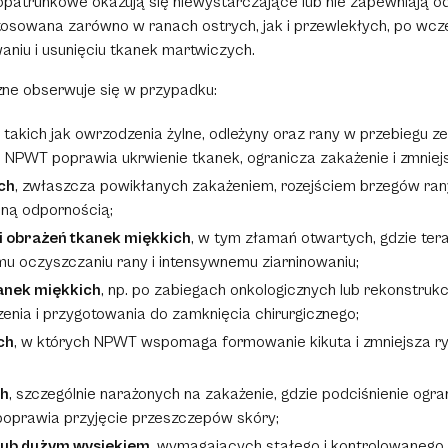
patrunkowe okazują się niewystarczające lub nie zapewniają 
stosowana zarówno w ranach ostrych, jak i przewlekłych, po wcz
aniu i usunięciu tkanek martwiczych.
czne obserwuje się w przypadku:
, takich jak owrzodzenia żylne, odleżyny oraz rany w przebiegu z
 NPWT poprawia ukrwienie tkanek, ogranicza zakażenie i zmniej
ch
, zwłaszcza powikłanych zakażeniem, rozejściem brzegów ran
oną odpornością;
i obrażeń tkanek miękkich
, w tym złamań otwartych, gdzie ter
u oczyszczaniu rany i intensywnemu ziarninowaniu;
kanek miękkich
, np. po zabiegach onkologicznych lub rekonstru
enia i przygotowania do zamknięcia chirurgicznego;
ch
, w których NPWT wspomaga formowanie kikuta i zmniejsza r
ch
, szczególnie narażonych na zakażenie, gdzie podciśnienie ogr
 poprawia przyjęcie przeszczepów skóry;
 lub dużym wysiękiem
, wymagających stałego i kontrolowanego 