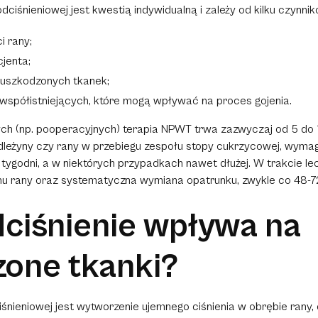
dciśnieniowej jest kwestią indywidualną i zależy od kilku czynnik
i rany;
jenta;
 uszkodzonych tkanek;
współistniejących, które mogą wpływać na proces gojenia.
ch (np. pooperacyjnych) terapia NPWT trwa zazwyczaj od 5 do 10
odleżyny czy rany w przebiegu zespołu stopy cukrzycowej, wymag
6 tygodni, a w niektórych przypadkach nawet dłużej. W trakcie l
anu rany oraz systematyczna wymiana opatrunku, zwykle
co 48-7
ciśnienie wpływa na
one tkanki?
śnieniowej jest wytworzenie ujemnego ciśnienia w obrębie rany, 