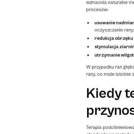
wzmacnia naturalne me
procesów:
usuwanie nadmiar
oczyszczanie rany
redukcja obrzęku
stymulacja ziarn
utrzymanie wilgo
W przypadku ran głębo
rany, co może istotnie
s
Kiedy t
przynos
Terapia podciśnieniow