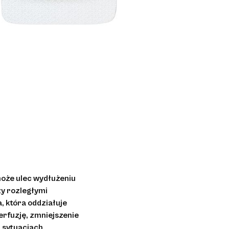
może ulec wydłużeniu
zy rozległymi
, która oddziałuje
erfuzję, zmniejszenie
h sytuacjach