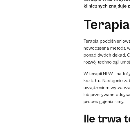
klinicznych znajduje 
Terapia
Terapia podciśnieniow
nowoczesna metoda wsp
ponad dwóch dekad. Ch
rozwój technologii umoż
W terapii NPWT na łoży
kształtu. Następnie za
urządzeniem wytwarzaj
lub przerywane odsysa
proces gojenia rany.
Ile trwa