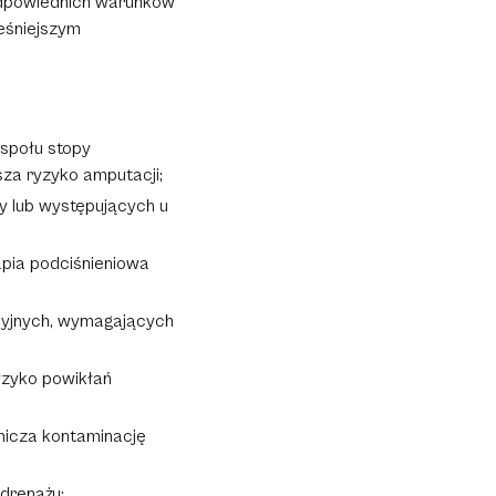
odpowiednich warunków
eśniejszym
espołu stopy
sza ryzyko amputacji;
y lub występujących u
apia podciśnieniowa
kcyjnych, wymagających
yzyko powikłań
anicza kontaminację
drenażu;