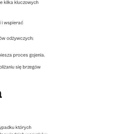
e kilka kluczowych
i i wspierać
ików odżywczych;
iesza proces gojenia.
liżaniu się brzegów
a
zypadku których