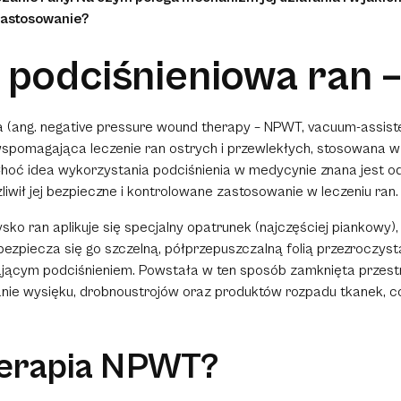
zastosowanie?
 podciśnieniowa ran –
a (ang.
negative pressure wound therapy
– NPWT,
vacuum-assist
omagająca leczenie ran ostrych i przewlekłych, stosowana w p
oć idea wykorzystania podciśnienia w medycynie znana jest od
liwił jej bezpieczne i kontrolowane zastosowanie w leczeniu ran.
sko ran aplikuje się specjalny opatrunek (najczęściej piankowy)
bezpiecza się go szczelną, półprzepuszczalną folią przezroczystą
ącym podciśnieniem. Powstała w ten sposób zamknięta przestr
nie wysięku, drobnoustrojów oraz produktów rozpadu tkanek, 
 terapia NPWT?