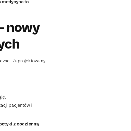
 medycyna to
 – nowy
ych
ycznej. Zaprojektowany
ię,
zacji pacjentów i
obotyki z codzienną