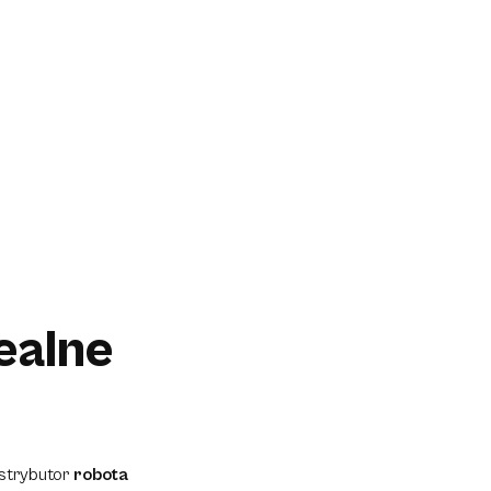
ealne
strybutor
robota