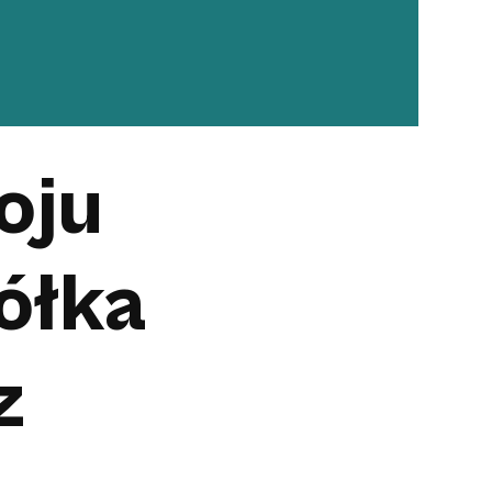
oju
ółka
z