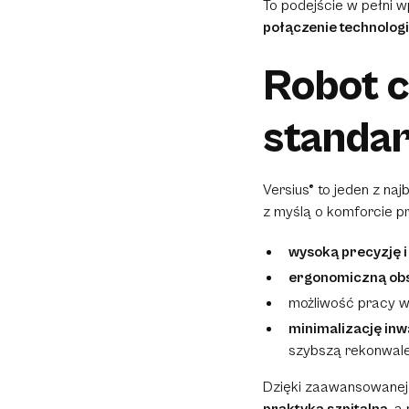
To podejście w pełni wp
połączenie technologi
Robot c
standar
Versius® to jeden z n
z myślą o komforcie pr
wysoką precyzję i
ergonomiczną obs
możliwość pracy w w
minimalizację in
szybszą rekonwale
Dzięki zaawansowanej k
praktyką szpitalną
, a