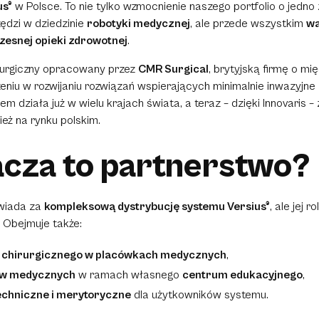
us®
w Polsce. To nie tylko wzmocnienie naszego portfolio o jedno 
dzi w dziedzinie
robotyki medycznej
, ale przede wszystkim
wa
esnej opieki zdrowotnej
.
irurgiczny opracowany przez
CMR Surgical
, brytyjską firmę o m
niu w rozwijaniu rozwiązań wspierających minimalnie inwazyjne 
 działa już w wielu krajach świata, a teraz – dzięki Innovaris –
ież na rynku polskim.
acza to partnerstwo?
owiada za
kompleksową dystrybucję systemu Versius®
, ale jej 
 Obejmuje także:
 chirurgicznego w placówkach medycznych
,
ów medycznych
w ramach własnego
centrum edukacyjnego
,
echniczne i merytoryczne
dla użytkowników systemu.