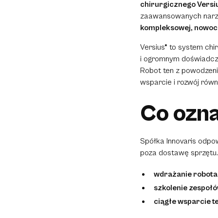
chirurgicznego Versi
zaawansowanych narzę
kompleksowej, nowocz
Versius® to system ch
i ogromnym doświadcze
Robot ten z powodzeniem
wsparcie i rozwój równ
Co ozn
Spółka Innovaris odp
poza dostawę sprzętu.
wdrażanie robota
szkolenie zespoł
ciągłe wsparcie t