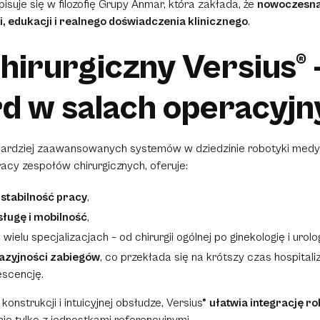
isuje się w filozofię Grupy Anmar, która zakłada, że
nowoczesna
i, edukacji i realnego doświadczenia klinicznego
.
hirurgiczny Versius®
d w salach operacyjn
ajbardziej zaawansowanych systemów w dziedzinie robotyki med
acy zespołów chirurgicznych, oferuje:
 stabilność pracy
,
ługę i mobilność
,
ielu specjalizacjach – od chirurgii ogólnej po ginekologię i urolog
wazyjności zabiegów
, co przekłada się na krótszy czas hospitali
scencję.
onstrukcji i intuicyjnej obsłudze, Versius®
ułatwia integrację r
 nie tylko z jednostkami referencyjnymi.