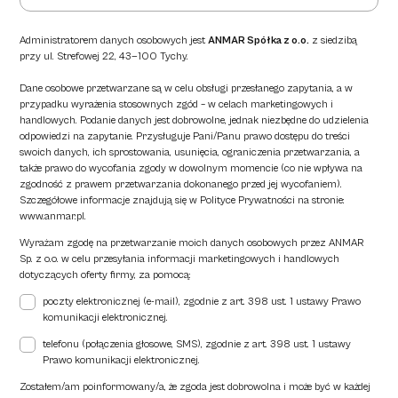
Administratorem danych osobowych jest
ANMAR Spółka z o.o.
z siedzibą
przy ul. Strefowej 22, 43—100 Tychy.
Dane osobowe przetwarzane są w celu obsługi przesłanego zapytania, a w
przypadku wyrażenia stosownych zgód – w celach marketingowych i
handlowych. Podanie danych jest dobrowolne, jednak niezbędne do udzielenia
odpowiedzi na zapytanie. Przysługuje Pani/Panu prawo dostępu do treści
swoich danych, ich sprostowania, usunięcia, ograniczenia przetwarzania, a
także prawo do wycofania zgody w dowolnym momencie (co nie wpływa na
zgodność z prawem przetwarzania dokonanego przed jej wycofaniem).
Szczegółowe informacje znajdują się w Polityce Prywatności na stronie:
www.anmar.pl
.
Wyrażam zgodę na przetwarzanie moich danych osobowych przez ANMAR
Sp. z o.o. w celu przesyłania informacji marketingowych i handlowych
dotyczących oferty firmy, za pomocą:
poczty elektronicznej (e-mail), zgodnie z art. 398 ust. 1 ustawy Prawo
komunikacji elektronicznej.
telefonu (połączenia głosowe, SMS), zgodnie z art. 398 ust. 1 ustawy
Prawo komunikacji elektronicznej.
Zostałem/am poinformowany/a, że zgoda jest dobrowolna i może być w każdej