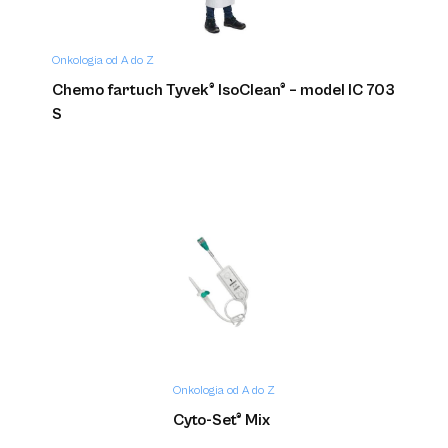
Onkologia od A do Z
Chemo fartuch Tyvek® IsoClean® – model IC 703
S
Onkologia od A do Z
Cyto-Set® Mix